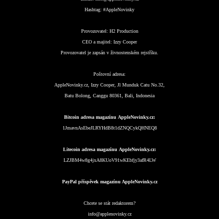
Hashtag:
#AppleNovinky
Provozovatel:
H2 Production
CEO a majitel:
Izzy Cooper
Provozovatel je zapsán v živnostenském rejstříku.
Poštovní adresa:
AppleNovinky.cz, Izzy Cooper, Jl Munduk Catu No.32,
Batu Bolong, Canggu 80361, Bali, Indonesia
Bitcoin adresa magazínu AppleNovinky.cz:
1JmavnAsEbeJLRYHdB8t1dZNQCykQHNEQ8
Litecoin adresa magazínu AppleNovinky.cz:
LZJBM4w8g4jxA8KUoV91wKEbfjy3afR4LW
PayPal příspěvek magazínu AppleNovinky.cz
Chcete se stát redaktorem?
info@applenovinky.cz