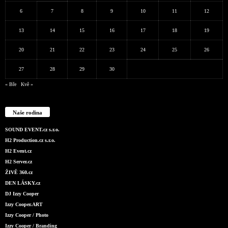
6
7
8
9
10
11
12
13
14
15
16
17
18
19
20
21
22
23
24
25
26
27
28
29
30
« Bře
Kvě »
Naše rodina
SOUND EVENT.cz s.r.o.
H2 Production.cz s.r.o.
H2 Event.cz
H2 Server.cz
ŽIVĚ 360.cz
DEN LÁSKY.cz
DJ Izzy Cooper
Izzy Cooper.ART
Izzy Cooper / Photo
Izzy Cooper / Branding