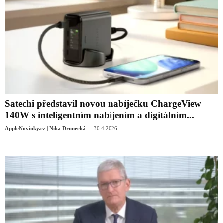
Satechi představil novou nabíječku ChargeView
140W s inteligentním nabíjením a digitálním...
-
AppleNovinky.cz | Nika Drunecká
30.4.2026