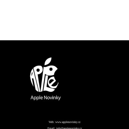
Web:
www.applenovinky.cz
Email:
info@applenovinky.cz