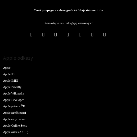
Ceník propagace a demografické údaje stáhnout zde.
Kontaktujte nás:
info@applenovinky.cz
Apple odkazy
Apple
Apple ID
Apple IMEI
Apple Patently
Apple Wikipedia
Apple Developer
Apple práce v ČR
Apple zaměstnanci
Apple ceny bazaru
Apple Online Store
Apple akcie (AAPL)