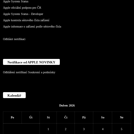
Apple System Status
Apple oficiální podpora pro ČR
Apple System Status - Developer
Apple kontrola sériového čísla zařízení
Apple informace o zařízení podle sériového čísla
Odhlásit notifikaci
Notifikace od APPLE NOVINKY
Odhlášení notifikací
Soukromí a podmínky
Kalendář
Duben 2026
Po
Út
St
Čt
Pá
So
Ne
1
2
3
4
5