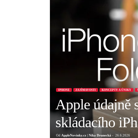
IPHONE
ZAJÍMAVOSTI
KONCEPTY A ÚNIKY
Apple údajně s
skládacího iP
Od
AppleNovinky.cz | Nika Drunecká
-
26.6.2026