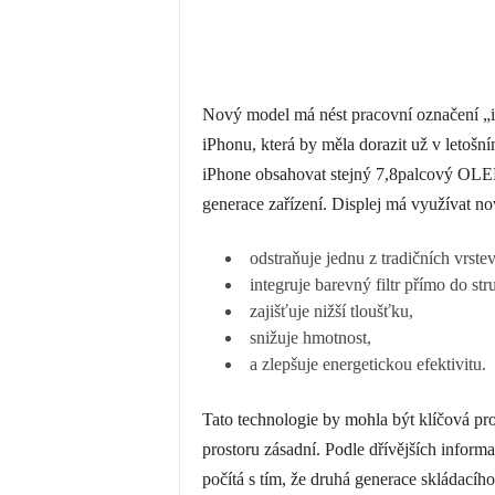
Nový model má nést pracovní označení „iP
iPhonu, která by měla dorazit už v letošn
iPhone obsahovat stejný 7,8palcový OLED
generace zařízení. Displej má využívat no
odstraňuje jednu z tradičních vrstev
integruje barevný filtr přímo do str
zajišťuje nižší tloušťku,
snižuje hmotnost,
a zlepšuje energetickou efektivitu.
Tato technologie by mohla být klíčová pro
prostoru zásadní. Podle dřívějších info
počítá s tím, že druhá generace skládací