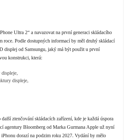
hone Ultra 2“ a navazovat na první generaci skládacího
ím roce. Podle dostupných informací by měl druhý skládací
 displej od Samsungu, jaký má být použit u první
vou konstrukci, která:
 displeje,
uktury displeje,
 další ztenčování skládacích zařízení, kde je každá úspora
rmací agentury Bloomberg od Marka Gurmana Apple už nyní
ho iPhonu dorazí na podzim roku 2027. Vydání by mělo