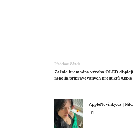
Předchozí článek
Začala hromadná výroba OLED displej
několik připravovaných produktů Apple
AppleNovinky.cz | Nik