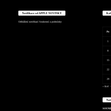
Notifikace od APPLE NOVINKY
Kal
Odhlášení notifikací
Soukromí a podmínky
Po
1
8
15
22
29
« Kvě
Naš
SOUND 