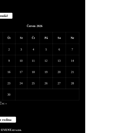
endář
Červen 2026
Út
St
Čt
Pá
So
Ne
2
3
4
5
6
7
9
10
11
12
13
14
16
17
18
19
20
21
23
24
25
26
27
28
30
Čvc »
e rodina
EVENT.cz s.r.o.