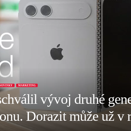
NOVINKY
MARKETING
chválil vývoj druhé gen
honu. Dorazit může už v 