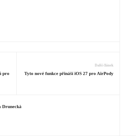
Další článek
ů pro
Tyto nové funkce přináší iOS 27 pro AirPody
a Drunecká