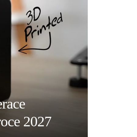
erace
roce 2027