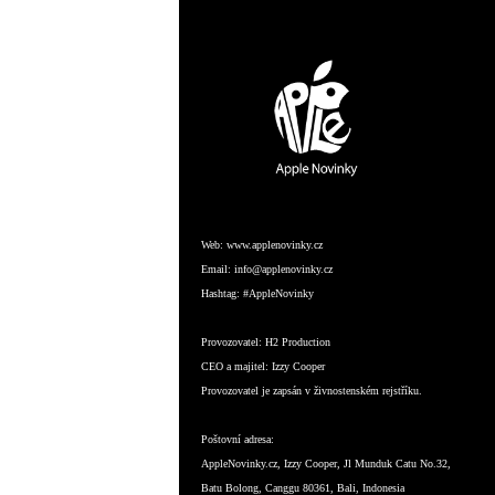
Web:
www.applenovinky.cz
Email:
info@applenovinky.cz
Hashtag:
#AppleNovinky
Provozovatel:
H2 Production
CEO a majitel:
Izzy Cooper
Provozovatel je zapsán v živnostenském rejstříku.
Poštovní adresa:
AppleNovinky.cz, Izzy Cooper, Jl Munduk Catu No.32,
Batu Bolong, Canggu 80361, Bali, Indonesia