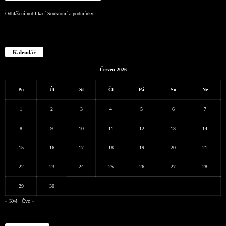
Odhlášení notifikací
Soukromí a podmínky
Kalendář
Červen 2026
Po
Út
St
Čt
Pá
So
Ne
1
2
3
4
5
6
7
8
9
10
11
12
13
14
15
16
17
18
19
20
21
22
23
24
25
26
27
28
29
30
« Kvě
Čvc »