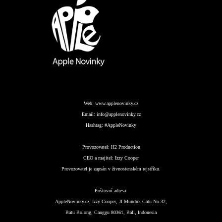
Web:
www.applenovinky.cz
Email:
info@applenovinky.cz
Hashtag:
#AppleNovinky
Provozovatel:
H2 Production
CEO a majitel:
Izzy Cooper
Provozovatel je zapsán v živnostenském rejstříku.
Poštovní adresa:
AppleNovinky.cz, Izzy Cooper, Jl Munduk Catu No.32,
Batu Bolong, Canggu 80361, Bali, Indonesia