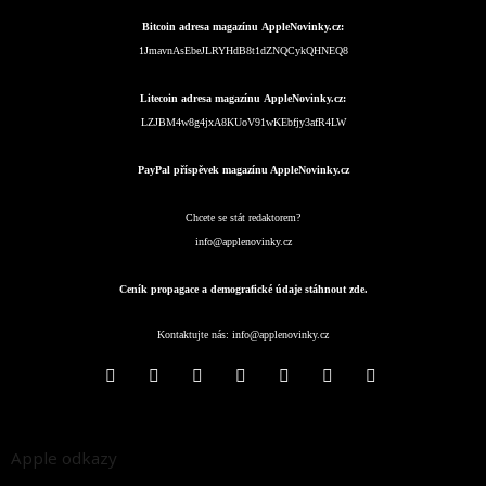
Bitcoin adresa magazínu AppleNovinky.cz:
1JmavnAsEbeJLRYHdB8t1dZNQCykQHNEQ8
Litecoin adresa magazínu AppleNovinky.cz:
LZJBM4w8g4jxA8KUoV91wKEbfjy3afR4LW
PayPal příspěvek magazínu AppleNovinky.cz
Chcete se stát redaktorem?
info@applenovinky.cz
Ceník propagace a demografické údaje stáhnout zde.
Kontaktujte nás:
info@applenovinky.cz
Apple odkazy