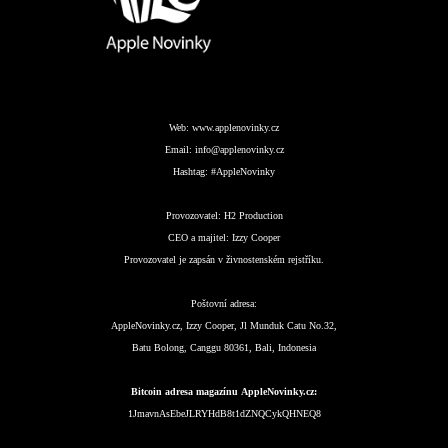
Web:
www.applenovinky.cz
Email:
info@applenovinky.cz
Hashtag:
#AppleNovinky
Provozovatel:
H2 Production
CEO a majitel:
Izzy Cooper
Provozovatel je zapsán v živnostenském rejstříku.
Poštovní adresa:
AppleNovinky.cz, Izzy Cooper, Jl Munduk Catu No.32,
Batu Bolong, Canggu 80361, Bali, Indonesia
Bitcoin adresa magazínu AppleNovinky.cz:
1JmavnAsEbeJLRYHdB8t1dZNQCykQHNEQ8