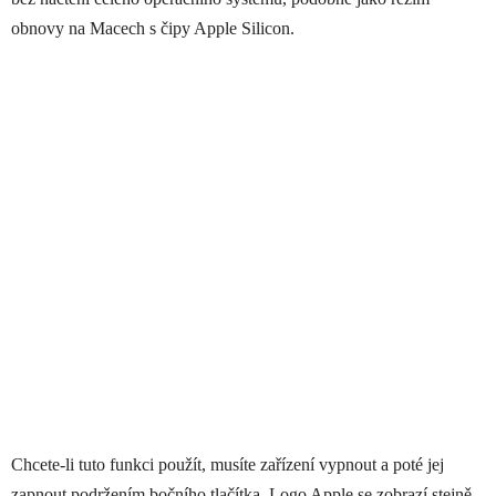
obnovy na Macech s čipy Apple Silicon.
Chcete-li tuto funkci použít, musíte zařízení vypnout a poté jej
zapnout podržením bočního tlačítka. Logo Apple se zobrazí stejně