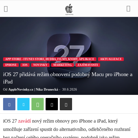
APP STORE - ITUNES STORE, HUDBA, FILMY, KNIHY, APLIKACE
AKTUALIZACE
IPHONE
IOS
NOVINKY
MARKETING
ZAJÍMAVOSTI
iOS 27 přidává režim obnovení podobný Macu pro iPhone a
iPad
Od
AppleNovinky.cz | Nika Drunecká
-
30.6.2026
iOS 27
zavádí
nový režim obnovy pro iPhone a iPad, který
umožňuje zařízení spustit do alternativního, odlehčeného rozhraní
bez načtení celého operačního systému, podobně jako režim