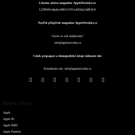
Litecoin adresa magazínu AppleNovinky.cz:
LZJBM4w8g4jxA8KUoV91wKEbfjy3afR4LW
PayPal příspěvek magazínu AppleNovinky.cz
Chcete se stát redaktorem?
info@applenovinky.cz
Ceník propagace a demografické údaje stáhnout zde.
Kontaktujte nás:
info@applenovinky.cz
Apple odkazy
Apple
Apple ID
Apple IMEI
Apple Patently