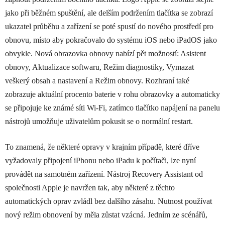
jako při běžném spuštění, ale delším podržením tlačítka se zobrazí
ukazatel průběhu a zařízení se poté spustí do nového prostředí pro
obnovu, místo aby pokračovalo do systému iOS nebo iPadOS jako
obvykle. Nová obrazovka obnovy nabízí pět možností: Asistent
obnovy, Aktualizace softwaru, Režim diagnostiky, Vymazat
veškerý obsah a nastavení a Režim obnovy. Rozhraní také
zobrazuje aktuální procento baterie v rohu obrazovky a automaticky
se připojuje ke známé síti Wi-Fi, zatímco tlačítko napájení na panelu
nástrojů umožňuje uživatelům pokusit se o normální restart.
To znamená, že některé opravy v krajním případě, které dříve
vyžadovaly připojení iPhonu nebo iPadu k počítači, lze nyní
provádět na samotném zařízení. Nástroj Recovery Assistant od
společnosti Apple je navržen tak, aby některé z těchto
automatických oprav zvládl bez dalšího zásahu. Nutnost používat
nový režim obnovení by měla zůstat vzácná. Jedním ze scénářů,