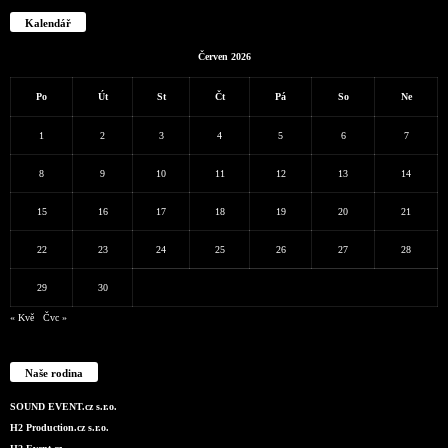
Kalendář
Červen 2026
Po
Út
St
Čt
Pá
So
Ne
1
2
3
4
5
6
7
8
9
10
11
12
13
14
15
16
17
18
19
20
21
22
23
24
25
26
27
28
29
30
« Kvě
Čvc »
Naše rodina
SOUND EVENT.cz s.r.o.
H2 Production.cz s.r.o.