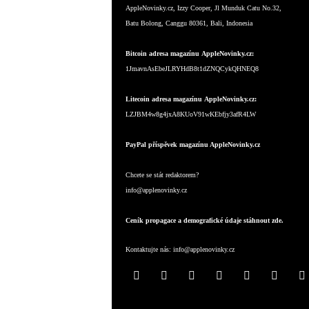
AppleNovinky.cz, Izzy Cooper, Jl Munduk Catu No.32,
Batu Bolong, Canggu 80361, Bali, Indonesia
Bitcoin adresa magazínu AppleNovinky.cz:
1JmavnAsEbeJLRYHdB8t1dZNQCykQHNEQ8
Litecoin adresa magazínu AppleNovinky.cz:
LZJBM4w8g4jxA8KUoV91wKEbfjy3afR4LW
PayPal příspěvek magazínu AppleNovinky.cz
Chcete se stát redaktorem?
info@applenovinky.cz
Ceník propagace a demografické údaje stáhnout zde.
Kontaktujte nás:
info@applenovinky.cz