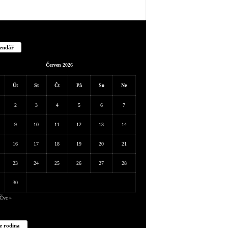
endář
Červen 2026
Út
St
Čt
Pá
So
Ne
2
3
4
5
6
7
9
10
11
12
13
14
16
17
18
19
20
21
23
24
25
26
27
28
30
Čvc »
e rodina