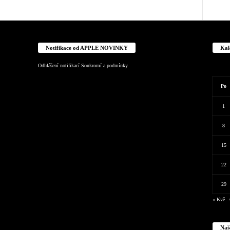
Notifikace od APPLE NOVINKY
Kal
Odhlášení notifikací
Soukromí a podmínky
Po
1
8
15
22
29
« Kvě
Naš