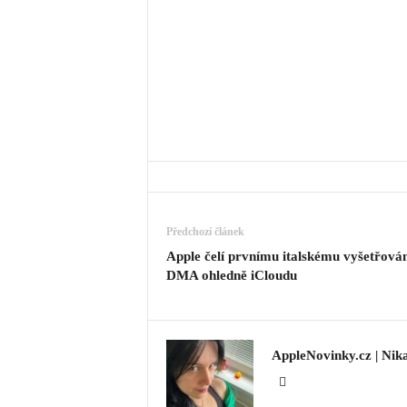
Předchozí článek
Apple čelí prvnímu italskému vyšetřován
DMA ohledně iCloudu
AppleNovinky.cz | Nik