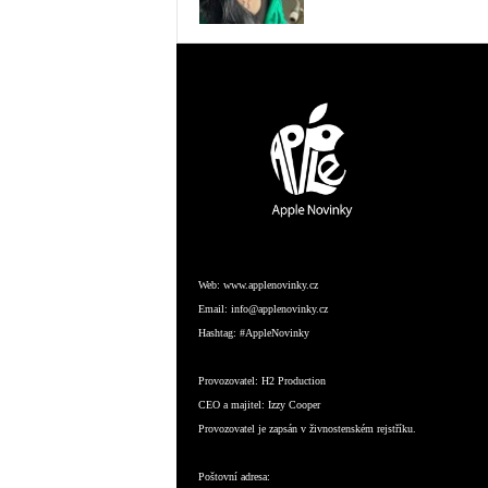
Web:
www.applenovinky.cz
Email:
info@applenovinky.cz
Hashtag:
#AppleNovinky
Provozovatel:
H2 Production
CEO a majitel:
Izzy Cooper
Provozovatel je zapsán v živnostenském rejstříku.
Poštovní adresa: