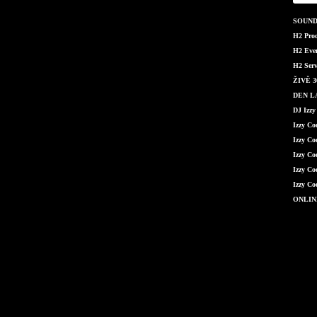
SOUND 
H2 Produ
H2 Even
H2 Serv
ŽIVĚ 36
DEN LÁ
DJ Izzy
Izzy C
Izzy Co
Izzy Co
Izzy Co
Izzy Co
ONLIN