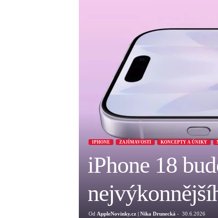
IPHONE
ZAJÍMAVOSTI
KONCEPTY A ÚNIKY
iPhone 18 bu
nejvýkonnější
Od
AppleNovinky.cz | Nika Drunecká
-
30.6.2026