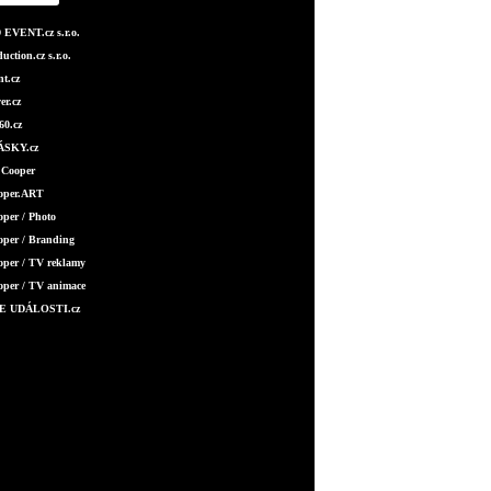
EVENT.cz s.r.o.
ction.cz s.r.o.
t.cz
er.cz
0.cz
SKY.cz
 Cooper
ooper.ART
oper / Photo
oper / Branding
oper / TV reklamy
oper / TV animace
E UDÁLOSTI.cz