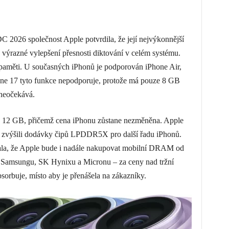
026 společnost Apple potvrdila, že její nejvýkonnější
 výrazné vylepšení přesnosti diktování v celém systému.
paměti. U současných iPhonů je podporován iPhone Air,
ne 17 tyto funkce nepodporuje, protože má pouze 8 GB
neočekává.
a 12 GB, přičemž cena iPhonu zůstane nezměněna. Apple
 zvýšili dodávky čipů LPDDR5X pro další řadu iPhonů.
ala, že Apple bude i nadále nakupovat mobilní DRAM od
 – Samsungu, SK Hynixu a Micronu – za ceny nad tržní
bsorbuje, místo aby je přenášela na zákazníky.