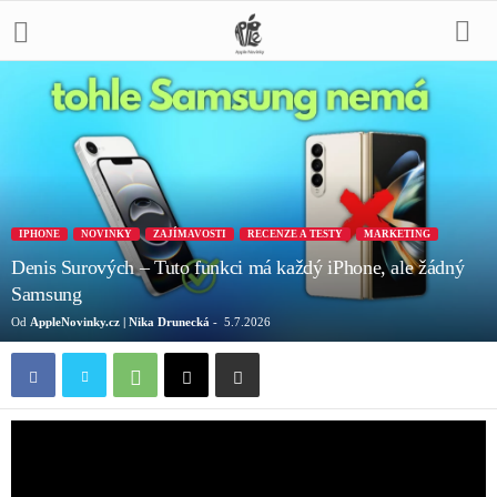
IPHONE
NOVINKY
ZAJÍMAVOSTI
RECENZE A TESTY
MARKETING
Denis Surových – Tuto funkci má každý iPhone, ale žádný
Samsung
Od
AppleNovinky.cz | Nika Drunecká
-
5.7.2026