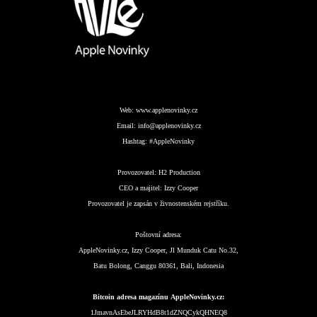
Web:
www.applenovinky.cz
Email:
info@applenovinky.cz
Hashtag:
#AppleNovinky
Provozovatel:
H2 Production
CEO a majitel:
Izzy Cooper
Provozovatel je zapsán v živnostenském rejstříku.
Poštovní adresa:
AppleNovinky.cz, Izzy Cooper, Jl Munduk Catu No.32,
Batu Bolong, Canggu 80361, Bali, Indonesia
Bitcoin adresa magazínu AppleNovinky.cz:
1JmavnAsEbeJLRYHdB8t1dZNQCykQHNEQ8