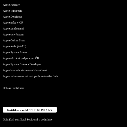
Apple Patently
Apple Wikipedia
Apple Developer
Apple práce v ČR
Apple zaměstnanci
Apple ceny bazaru
Apple Online Store
Apple akcie (AAPL)
Apple System Status
Apple oficiální podpora pro ČR
Apple System Status - Developer
Apple kontrola sériového čísla zařízení
Apple informace o zařízení podle sériového čísla
Odhlásit notifikaci
Notifikace od APPLE NOVINKY
Odhlášení notifikací
Soukromí a podmínky