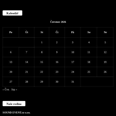
Kalendář
Červenec 2026
Po
Út
St
Čt
Pá
So
Ne
1
2
3
4
5
6
7
8
9
10
11
12
13
14
15
16
17
18
19
20
21
22
23
24
25
26
27
28
29
30
31
« Čvn
Srp »
Naše rodina
SOUND EVENT.cz s.r.o.