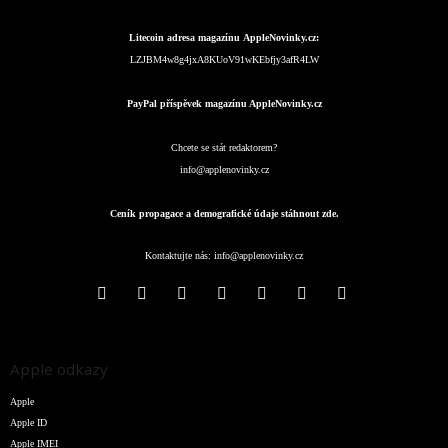
Litecoin adresa magazínu AppleNovinky.cz:
LZJBM4w8g4jxA8KUoV91wKEbfjy3afR4LW
PayPal příspěvek magazínu AppleNovinky.cz
Chcete se stát redaktorem?
info@applenovinky.cz
Ceník propagace a demografické údaje stáhnout zde.
Kontaktujte nás:
info@applenovinky.cz
Apple odkazy
Apple
Apple ID
Apple IMEI