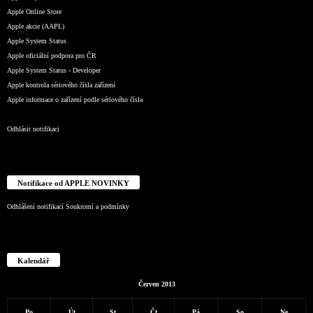
Apple Online Store
Apple akcie (AAPL)
Apple System Status
Apple oficiální podpora pro ČR
Apple System Status - Developer
Apple kontrola sériového čísla zařízení
Apple informace o zařízení podle sériového čísla
Odhlásit notifikaci
Notifikace od APPLE NOVINKY
Odhlášení notifikací
Soukromí a podmínky
Kalendář
Červen 2013
Po
Út
St
Čt
Pá
So
Ne