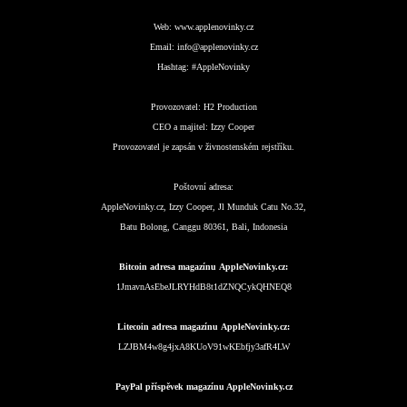
Web:
www.applenovinky.cz
Email:
info@applenovinky.cz
Hashtag:
#AppleNovinky
Provozovatel:
H2 Production
CEO a majitel:
Izzy Cooper
Provozovatel je zapsán v živnostenském rejstříku.
Poštovní adresa:
AppleNovinky.cz, Izzy Cooper, Jl Munduk Catu No.32,
Batu Bolong, Canggu 80361, Bali, Indonesia
Bitcoin adresa magazínu AppleNovinky.cz:
1JmavnAsEbeJLRYHdB8t1dZNQCykQHNEQ8
Litecoin adresa magazínu AppleNovinky.cz:
LZJBM4w8g4jxA8KUoV91wKEbfjy3afR4LW
PayPal příspěvek magazínu AppleNovinky.cz