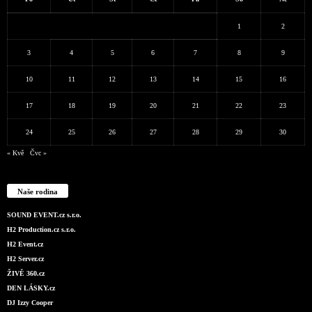
1
2
3
4
5
6
7
8
9
10
11
12
13
14
15
16
17
18
19
20
21
22
23
24
25
26
27
28
29
30
« Kvě
Čvc »
Naše rodina
SOUND EVENT.cz s.r.o.
H2 Production.cz s.r.o.
H2 Event.cz
H2 Server.cz
ŽIVĚ 360.cz
DEN LÁSKY.cz
DJ Izzy Cooper