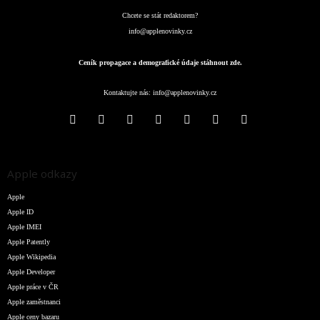
Chcete se stát redaktorem?
info@applenovinky.cz
Ceník propagace a demografické údaje stáhnout zde.
Kontaktujte nás:
info@applenovinky.cz
Apple odkazy
Apple
Apple ID
Apple IMEI
Apple Patently
Apple Wikipedia
Apple Developer
Apple práce v ČR
Apple zaměstnanci
Apple ceny bazaru