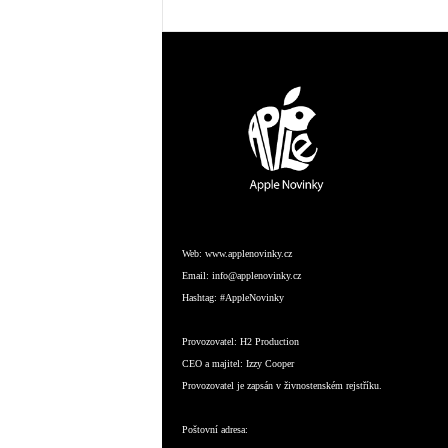
Web:
www.applenovinky.cz
Email:
info@applenovinky.cz
Hashtag:
#AppleNovinky
Provozovatel:
H2 Production
CEO a majitel:
Izzy Cooper
Provozovatel je zapsán v živnostenském rejstříku.
Poštovní adresa: