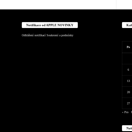
Notifikace od APPLE NOVINKY
Kal
Odhlášení notifikací
Soukromí a podmínky
Po
6
13
20
27
« Pro
Naš