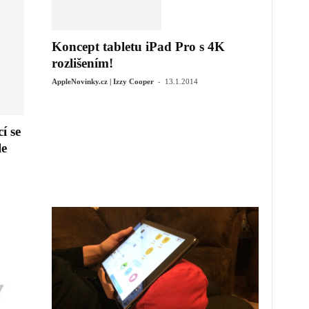
Koncept tabletu iPad Pro s 4K
rozlišením!
-
AppleNovinky.cz | Izzy Cooper
13.1.2014
í se
le