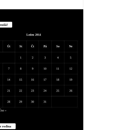
endář
Leden 2014
Út
St
Čt
Pá
So
Ne
1
2
3
4
5
7
8
9
10
11
12
14
15
16
17
18
19
21
22
23
24
25
26
28
29
30
31
Úno »
e rodina