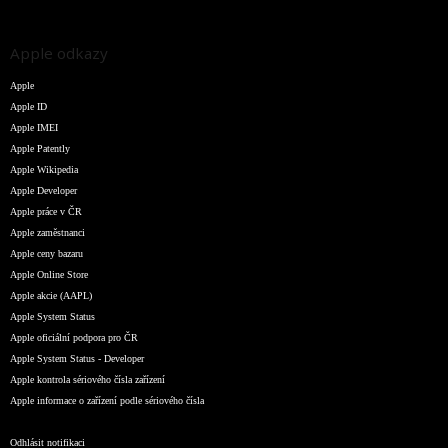
Apple odkazy
Apple
Apple ID
Apple IMEI
Apple Patently
Apple Wikipedia
Apple Developer
Apple práce v ČR
Apple zaměstnanci
Apple ceny bazaru
Apple Online Store
Apple akcie (AAPL)
Apple System Status
Apple oficiální podpora pro ČR
Apple System Status - Developer
Apple kontrola sériového čísla zařízení
Apple informace o zařízení podle sériového čísla
Odhlásit notifikaci