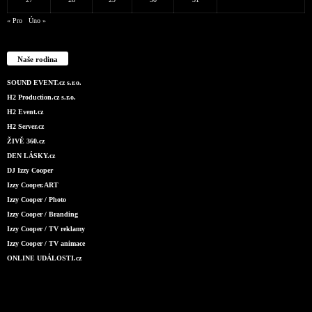
« Pro
Úno »
Naše rodina
SOUND EVENT.cz s.r.o.
H2 Production.cz s.r.o.
H2 Event.cz
H2 Server.cz
ŽIVĚ 360.cz
DEN LÁSKY.cz
DJ Izzy Cooper
Izzy Cooper.ART
Izzy Cooper / Photo
Izzy Cooper / Branding
Izzy Cooper / TV reklamy
Izzy Cooper / TV animace
ONLINE UDÁLOSTI.cz