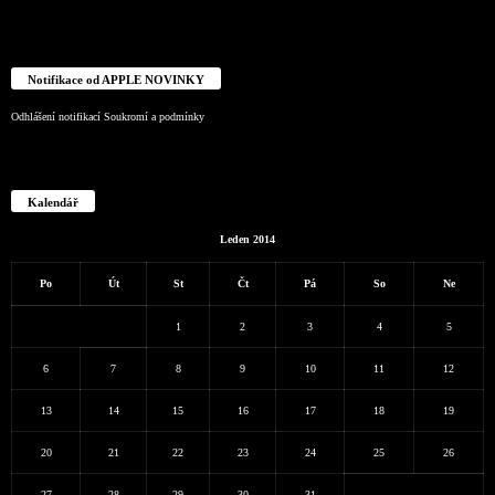
Notifikace od APPLE NOVINKY
Odhlášení notifikací
Soukromí a podmínky
Kalendář
Leden 2014
Po
Út
St
Čt
Pá
So
Ne
1
2
3
4
5
6
7
8
9
10
11
12
13
14
15
16
17
18
19
20
21
22
23
24
25
26
27
28
29
30
31