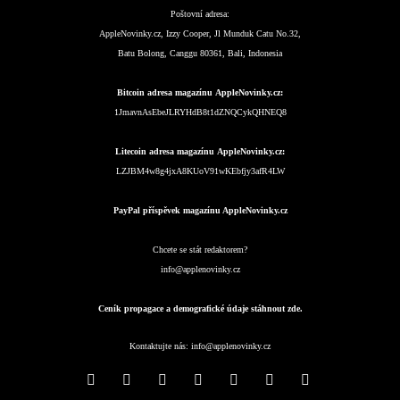
Poštovní adresa:
AppleNovinky.cz, Izzy Cooper, Jl Munduk Catu No.32,
Batu Bolong, Canggu 80361, Bali, Indonesia
Bitcoin adresa magazínu AppleNovinky.cz:
1JmavnAsEbeJLRYHdB8t1dZNQCykQHNEQ8
Litecoin adresa magazínu AppleNovinky.cz:
LZJBM4w8g4jxA8KUoV91wKEbfjy3afR4LW
PayPal příspěvek magazínu AppleNovinky.cz
Chcete se stát redaktorem?
info@applenovinky.cz
Ceník propagace a demografické údaje stáhnout zde.
Kontaktujte nás:
info@applenovinky.cz