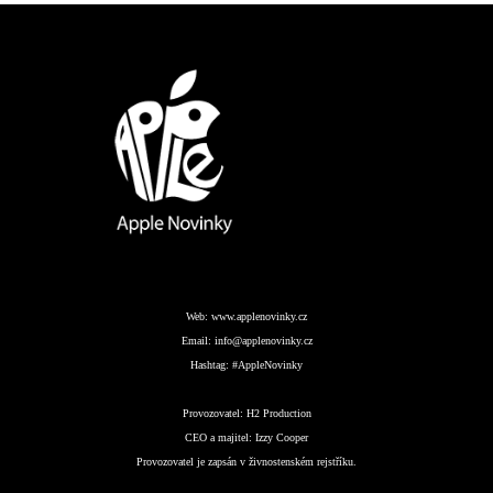
Web:
www.applenovinky.cz
Email:
info@applenovinky.cz
Hashtag:
#AppleNovinky
Provozovatel:
H2 Production
CEO a majitel:
Izzy Cooper
Provozovatel je zapsán v živnostenském rejstříku.