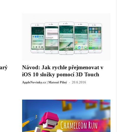
arý
Návod: Jak rychle přejmenovat v
iOS 10 složky pomocí 3D Touch
-
AppleNovinky.cz | Matouš Pilný
20.6.2016