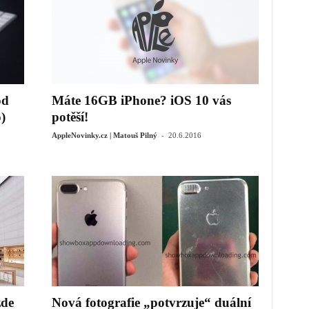
od
Máte 16GB iPhone? iOS 10 vás
)
potěší!
-
AppleNovinky.cz | Matouš Pilný
20.6.2016
zde
Nová fotografie „potvrzuje“ duální