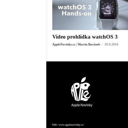
Video prohlídka watchOS 3
-
AppleNovinky.cz | Martin Baránek
20.6.2016
Web:
www.applenovinky.cz