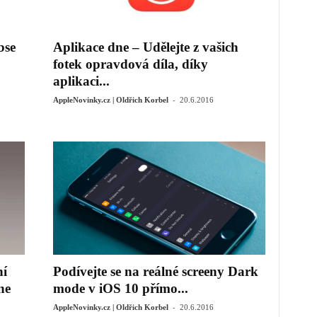
bse
Aplikace dne – Udělejte z vašich
fotek opravdová díla, díky
aplikaci...
-
AppleNovinky.cz | Oldřich Korbel
20.6.2016
ní
Podívejte se na reálné screeny Dark
ne
mode v iOS 10 přímo...
-
AppleNovinky.cz | Oldřich Korbel
20.6.2016