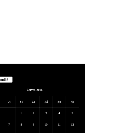
endář
Červen 2016
Út
St
Čt
Pá
So
Ne
1
2
3
4
5
7
8
9
10
11
12