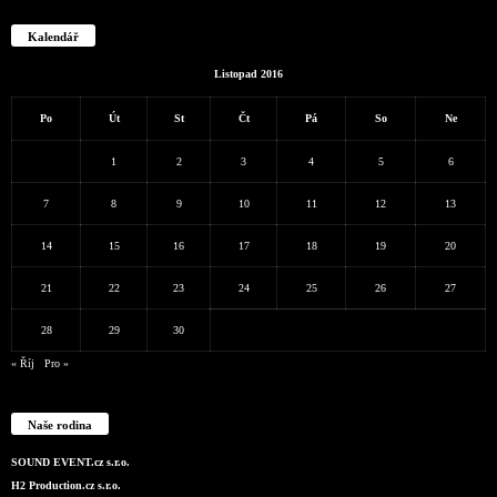
Kalendář
Listopad 2016
Po
Út
St
Čt
Pá
So
Ne
1
2
3
4
5
6
7
8
9
10
11
12
13
14
15
16
17
18
19
20
21
22
23
24
25
26
27
28
29
30
« Říj
Pro »
Naše rodina
SOUND EVENT.cz s.r.o.
H2 Production.cz s.r.o.