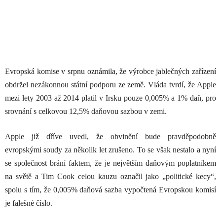
Evropská komise v srpnu oznámila, že výrobce jablečných zařízení
obdržel nezákonnou státní podporu ze země. Vláda tvrdí, že Apple
mezi lety 2003 až 2014 platil v Irsku pouze 0,005% a 1% daň, pro
srovnání s celkovou 12,5% daňovou sazbou v zemi.
Apple již dříve uvedl, že obvinění bude pravděpodobně
evropskými soudy za několik let zrušeno. To se však nestalo a nyní
se společnost brání faktem, že je největším daňovým poplatníkem
na světě a Tim Cook celou kauzu označil jako „politické kecy“,
spolu s tím, že 0,005% daňová sazba vypočtená Evropskou komisí
je falešné číslo.