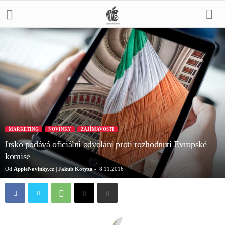
MARKETING
NOVINKY
ZAJÍMAVOSTI
Irsko podává oficiální odvolání proti rozhodnutí Evropské
komise
Od
AppleNovinky.cz | Jakub Kotyza
-
8.11.2016