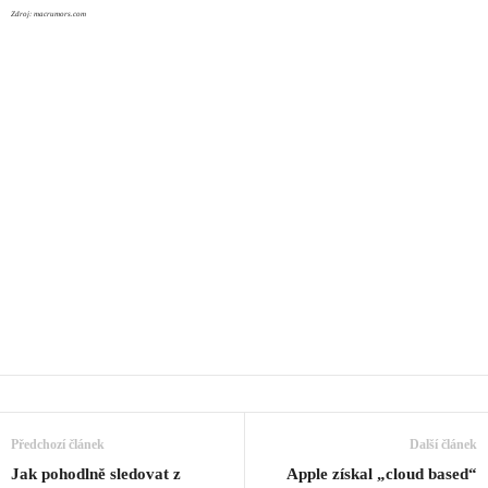
Zdroj: macrumors.com
Předchozí článek
Další článek
Jak pohodlně sledovat z
Apple získal „cloud based“