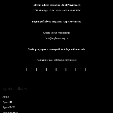
Litecoin adresa magazínu AppleNovinky.cz:
LZJBM4w8g4jxA8KUoV91wKEbfjy3afR4LW
PayPal příspěvek magazínu AppleNovinky.cz
Chcete se stát redaktorem?
info@applenovinky.cz
Ceník propagace a demografické údaje stáhnout zde.
Kontaktujte nás:
info@applenovinky.cz
Apple odkazy
Apple
Apple ID
Apple IMEI
Apple Patently