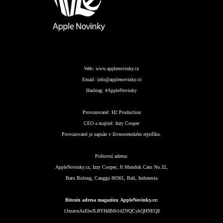
Web:
www.applenovinky.cz
Email:
info@applenovinky.cz
Hashtag:
#AppleNovinky
Provozovatel:
H2 Production
CEO a majitel:
Izzy Cooper
Provozovatel je zapsán v živnostenském rejstříku.
Poštovní adresa:
AppleNovinky.cz, Izzy Cooper, Jl Munduk Catu No.32,
Batu Bolong, Canggu 80361, Bali, Indonesia
Bitcoin adresa magazínu AppleNovinky.cz:
1JmavnAsEbeJLRYHdB8t1dZNQCykQHNEQ8