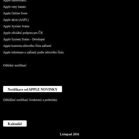
Apple zaměstnanci
Apple ceny bazaru
Apple Online Store
Apple akcie (AAPL)
Apple System Status
Apple oficiální podpora pro ČR
Apple System Status - Developer
Apple kontrola sériového čísla zařízení
Apple informace o zařízení podle sériového čísla
Odhlásit notifikaci
Notifikace od APPLE NOVINKY
Odhlášení notifikací
Soukromí a podmínky
Kalendář
Listopad 2016