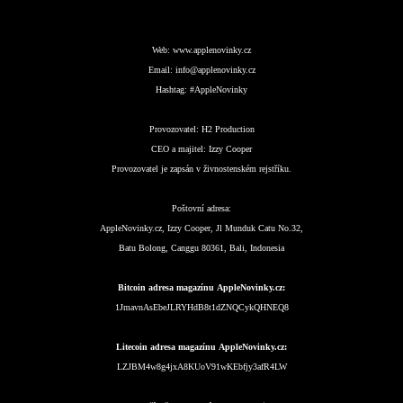
Web:
www.applenovinky.cz
Email:
info@applenovinky.cz
Hashtag:
#AppleNovinky
Provozovatel:
H2 Production
CEO a majitel:
Izzy Cooper
Provozovatel je zapsán v živnostenském rejstříku.
Poštovní adresa:
AppleNovinky.cz, Izzy Cooper, Jl Munduk Catu No.32,
Batu Bolong, Canggu 80361, Bali, Indonesia
Bitcoin adresa magazínu AppleNovinky.cz:
1JmavnAsEbeJLRYHdB8t1dZNQCykQHNEQ8
Litecoin adresa magazínu AppleNovinky.cz:
LZJBM4w8g4jxA8KUoV91wKEbfjy3afR4LW