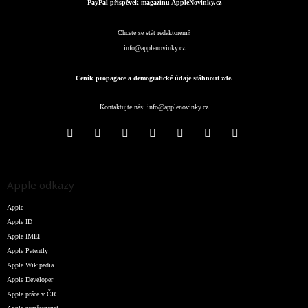
PayPal příspěvek magazínu AppleNovinky.cz
Chcete se stát redaktorem?
info@applenovinky.cz
Ceník propagace a demografické údaje stáhnout zde.
Kontaktujte nás:
info@applenovinky.cz
Apple odkazy
Apple
Apple ID
Apple IMEI
Apple Patently
Apple Wikipedia
Apple Developer
Apple práce v ČR