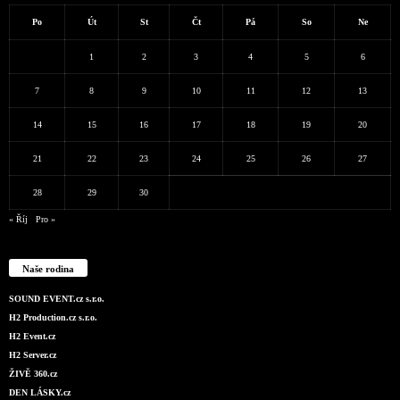
Po
Út
St
Čt
Pá
So
Ne
1
2
3
4
5
6
7
8
9
10
11
12
13
14
15
16
17
18
19
20
21
22
23
24
25
26
27
28
29
30
« Říj
Pro »
Naše rodina
SOUND EVENT.cz s.r.o.
H2 Production.cz s.r.o.
H2 Event.cz
H2 Server.cz
ŽIVĚ 360.cz
DEN LÁSKY.cz