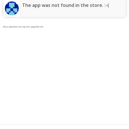
The app was not found in the store. :-(
zdroj: appadvice.com, bgr.com, apppicker.com