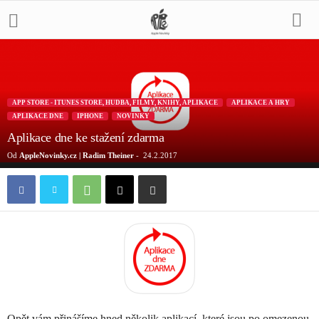
APP STORE - ITUNES STORE, HUDBA, FILMY, KNIHY, APLIKACE
APLIKACE A HRY
APLIKACE DNE
IPHONE
NOVINKY
Aplikace dne ke stažení zdarma
Od
AppleNovinky.cz | Radim Theiner
-
24.2.2017
Opět vám přinášíme hned několik aplikací, které jsou po omezenou