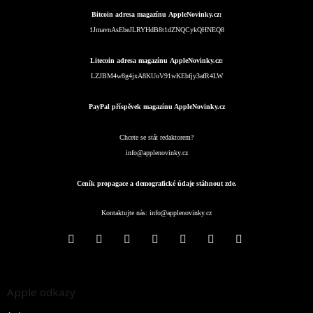
Bitcoin adresa magazínu AppleNovinky.cz:
1JmavnAsEbeJLRYHdB8t1dZNQCykQHNEQ8
Litecoin adresa magazínu AppleNovinky.cz:
LZJBM4w8g4jxA8KUoV91wKEbfjy3afR4LW
PayPal příspěvek magazínu AppleNovinky.cz
Chcete se stát redaktorem?
info@applenovinky.cz
Ceník propagace a demografické údaje stáhnout zde.
Kontaktujte nás:
info@applenovinky.cz
Apple odkazy