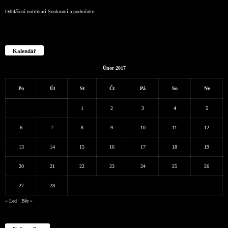
Odhlášení notifikací
Soukromí a podmínky
Kalendář
Únor 2017
Po
Út
St
Čt
Pá
So
Ne
1
2
3
4
5
6
7
8
9
10
11
12
13
14
15
16
17
18
19
20
21
22
23
24
25
26
27
28
« Led
Bře »