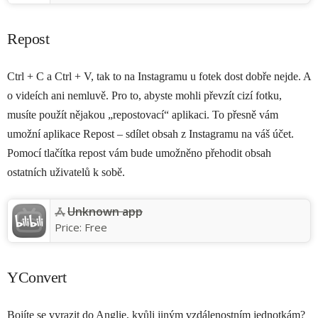
Repost
Ctrl + C a Ctrl + V, tak to na Instagramu u fotek dost dobře nejde. A
o videích ani nemluvě. Pro to, abyste mohli převzít cizí fotku,
musíte použít nějakou „repostovací“ aplikaci. To přesně vám
umožní aplikace Repost – sdílet obsah z Instagramu na váš účet.
Pomocí tlačítka repost vám bude umožněno přehodit obsah
ostatních uživatelů k sobě.
Unknown app
Price:
Free
YConvert
Bojíte se vyrazit do Anglie, kvůli jiným vzdálenostním jednotkám?