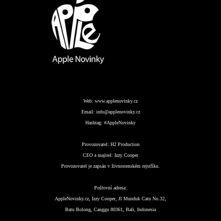
Web:
www.applenovinky.cz
Email:
info@applenovinky.cz
Hashtag:
#AppleNovinky
Provozovatel:
H2 Production
CEO a majitel:
Izzy Cooper
Provozovatel je zapsán v živnostenském rejstříku.
Poštovní adresa:
AppleNovinky.cz, Izzy Cooper, Jl Munduk Catu No.32,
Batu Bolong, Canggu 80361, Bali, Indonesia