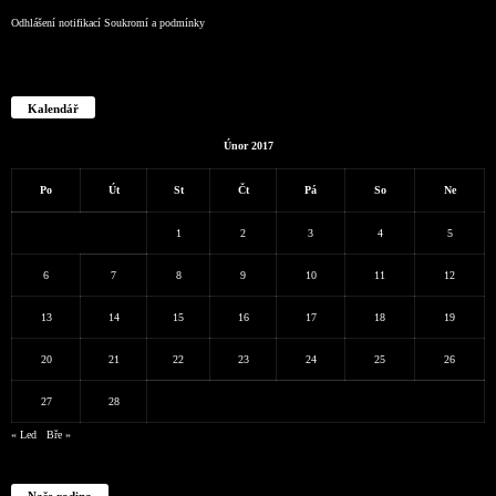
Odhlášení notifikací
Soukromí a podmínky
Kalendář
Únor 2017
Po
Út
St
Čt
Pá
So
Ne
1
2
3
4
5
6
7
8
9
10
11
12
13
14
15
16
17
18
19
20
21
22
23
24
25
26
27
28
« Led
Bře »