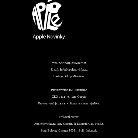
Web:
www.applenovinky.cz
Email:
info@applenovinky.cz
Hashtag:
#AppleNovinky
Provozovatel:
H2 Production
CEO a majitel:
Izzy Cooper
Provozovatel je zapsán v živnostenském rejstříku.
Poštovní adresa:
AppleNovinky.cz, Izzy Cooper, Jl Munduk Catu No.32,
Batu Bolong, Canggu 80361, Bali, Indonesia