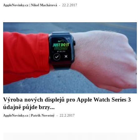
-
AppleNovinky.cz | Nikol Machátová
22.2.2017
Výroba nových displejů pro Apple Watch Series 3
údajně půjde brzy...
-
AppleNovinky.cz | Patrik Novotný
22.2.2017