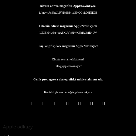
Bitcoin adresa magazínu AppleNovinky.cz:
1JmavnAsEbeJLRYHdB8t1dZNQCykQHNEQ8
Litecoin adresa magazínu AppleNovinky.cz:
LZJBM4w8g4jxA8KUoV91wKEbfjy3afR4LW
PayPal příspěvek magazínu AppleNovinky.cz
Chcete se stát redaktorem?
info@applenovinky.cz
Ceník propagace a demografické údaje stáhnout zde.
Kontaktujte nás:
info@applenovinky.cz
Apple odkazy