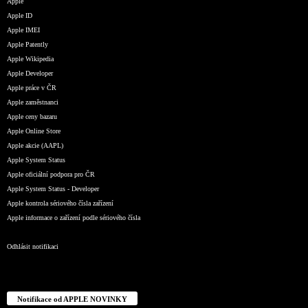
Apple
Apple ID
Apple IMEI
Apple Patently
Apple Wikipedia
Apple Developer
Apple práce v ČR
Apple zaměstnanci
Apple ceny bazaru
Apple Online Store
Apple akcie (AAPL)
Apple System Status
Apple oficiální podpora pro ČR
Apple System Status - Developer
Apple kontrola sériového čísla zařízení
Apple informace o zařízení podle sériového čísla
Odhlásit notifikaci
Notifikace od APPLE NOVINKY