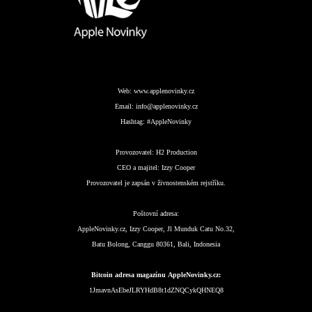
Web:
www.applenovinky.cz
Email:
info@applenovinky.cz
Hashtag:
#AppleNovinky
Provozovatel:
H2 Production
CEO a majitel:
Izzy Cooper
Provozovatel je zapsán v živnostenském rejstříku.
Poštovní adresa:
AppleNovinky.cz, Izzy Cooper, Jl Munduk Catu No.32,
Batu Bolong, Canggu 80361, Bali, Indonesia
Bitcoin adresa magazínu AppleNovinky.cz:
1JmavnAsEbeJLRYHdB8t1dZNQCykQHNEQ8