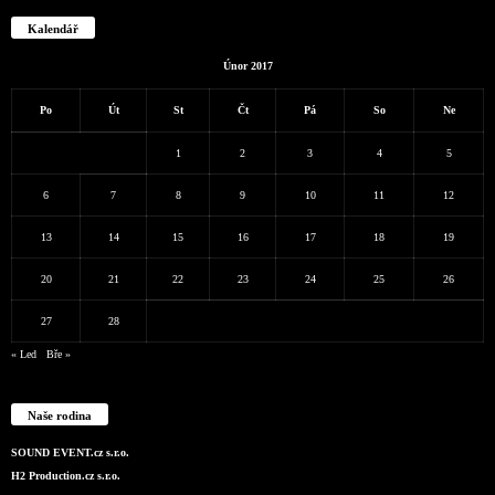
Kalendář
Únor 2017
Po
Út
St
Čt
Pá
So
Ne
1
2
3
4
5
6
7
8
9
10
11
12
13
14
15
16
17
18
19
20
21
22
23
24
25
26
27
28
« Led
Bře »
Naše rodina
SOUND EVENT.cz s.r.o.
H2 Production.cz s.r.o.