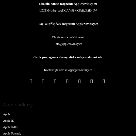
Litecoin adresa magazínu AppleNovinky.cz:
LZJBM4w8g4jxA8KUoV91wKEbfjy3afR4LW
PayPal příspěvek magazínu AppleNovinky.cz
Chcete se stát redaktorem?
info@applenovinky.cz
Ceník propagace a demografické údaje stáhnout zde.
Kontaktujte nás:
info@applenovinky.cz
Apple odkazy
Apple
Apple ID
Apple IMEI
Apple Patently