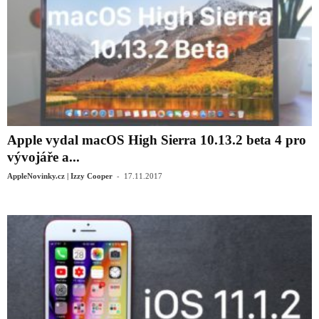
Apple vydal macOS High Sierra 10.13.2 beta 4 pro
vývojáře a...
-
AppleNovinky.cz | Izzy Cooper
17.11.2017