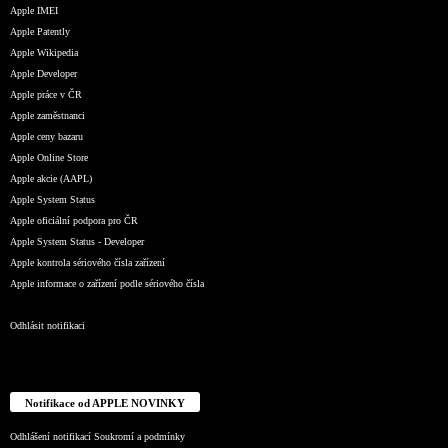
Apple IMEI
Apple Patently
Apple Wikipedia
Apple Developer
Apple práce v ČR
Apple zaměstnanci
Apple ceny bazaru
Apple Online Store
Apple akcie (AAPL)
Apple System Status
Apple oficiální podpora pro ČR
Apple System Status - Developer
Apple kontrola sériového čísla zařízení
Apple informace o zařízení podle sériového čísla
Odhlásit notifikaci
Notifikace od APPLE NOVINKY
Odhlášení notifikací
Soukromí a podmínky