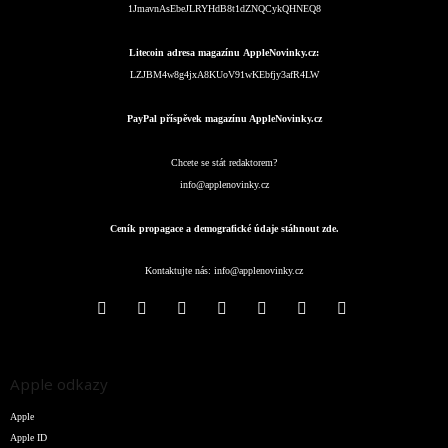
1JmavnAsEbeJLRYHdB8t1dZNQCykQHNEQ8
Litecoin adresa magazínu AppleNovinky.cz:
LZJBM4w8g4jxA8KUoV91wKEbfjy3afR4LW
PayPal příspěvek magazínu AppleNovinky.cz
Chcete se stát redaktorem?
info@applenovinky.cz
Ceník propagace a demografické údaje stáhnout zde.
Kontaktujte nás:
info@applenovinky.cz
Apple odkazy
Apple
Apple ID