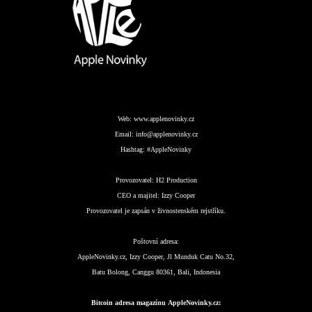
Web:
www.applenovinky.cz
Email:
info@applenovinky.cz
Hashtag:
#AppleNovinky
Provozovatel:
H2 Production
CEO a majitel:
Izzy Cooper
Provozovatel je zapsán v živnostenském rejstříku.
Poštovní adresa:
AppleNovinky.cz, Izzy Cooper, Jl Munduk Catu No.32,
Batu Bolong, Canggu 80361, Bali, Indonesia
Bitcoin adresa magazínu AppleNovinky.cz: