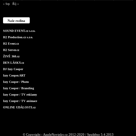
« Srp
Říj »
Naše rodina
SOUND EVENT.cz s.r.o.
H2 Production.cz s.r.o.
H2 Event.cz
H2 Server.cz
ŽIVĚ 360.cz
DEN LÁSKY.cz
DJ Izzy Cooper
Izzy Cooper.ART
Izzy Cooper / Photo
Izzy Cooper / Branding
Izzy Cooper / TV reklamy
Izzy Cooper / TV animace
ONLINE UDÁLOSTI.cz
© Copyright - AppleNovinky.cz 2012-2020 / Spuštěno 5.4.2013