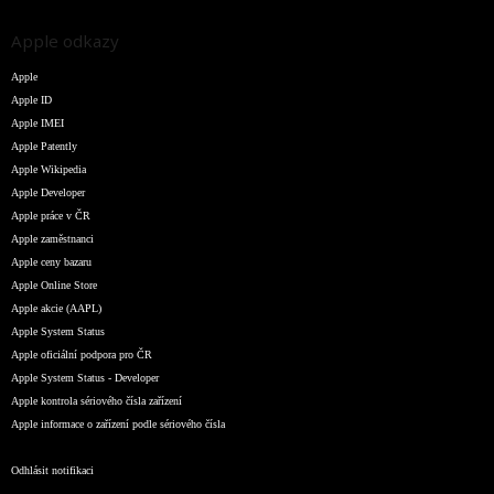
Apple odkazy
Apple
Apple ID
Apple IMEI
Apple Patently
Apple Wikipedia
Apple Developer
Apple práce v ČR
Apple zaměstnanci
Apple ceny bazaru
Apple Online Store
Apple akcie (AAPL)
Apple System Status
Apple oficiální podpora pro ČR
Apple System Status - Developer
Apple kontrola sériového čísla zařízení
Apple informace o zařízení podle sériového čísla
Odhlásit notifikaci