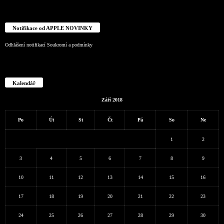
Notifikace od APPLE NOVINKY
Odhlášení notifikací
Soukromí a podmínky
Kalendář
Září 2018
Po
Út
St
Čt
Pá
So
Ne
1
2
3
4
5
6
7
8
9
10
11
12
13
14
15
16
17
18
19
20
21
22
23
24
25
26
27
28
29
30