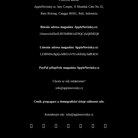
AppleNovinky.cz, Izzy Cooper, Jl Munduk Catu No.32,
Batu Bolong, Canggu 80361, Bali, Indonesia
Bitcoin adresa magazínu AppleNovinky.cz:
1JmavnAsEbeJLRYHdB8t1dZNQCykQHNEQ8
Litecoin adresa magazínu AppleNovinky.cz:
LZJBM4w8g4jxA8KUoV91wKEbfjy3afR4LW
PayPal příspěvek magazínu AppleNovinky.cz
Chcete se stát redaktorem?
info@applenovinky.cz
Ceník propagace a demografické údaje stáhnout zde.
Kontaktujte nás:
info@applenovinky.cz