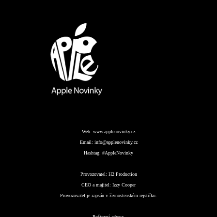
Web:
www.applenovinky.cz
Email:
info@applenovinky.cz
Hashtag:
#AppleNovinky
Provozovatel:
H2 Production
CEO a majitel:
Izzy Cooper
Provozovatel je zapsán v živnostenském rejstříku.
Poštovní adresa: