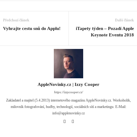
Předchozí článek
Další článek
Vyhrajte cestu snů do Applu!
iTapety týden – Pozadí Apple
Keynote Eventu 2018
AppleNovinky.cz | Izzy Cooper
https://izzycooper.cz/
Zakladatel a majitel (5.4.2013) internetového magazínu AppleNovinky.cz. Workoholik,
milovník fotografování, hudby, technologií, sociálních sítí a marketingu. E-Mail:
info@applenovinky.cz