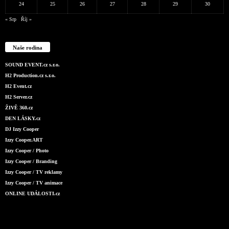
24
25
26
27
28
29
30
« Srp
Říj »
Naše rodina
SOUND EVENT.cz s.r.o.
H2 Production.cz s.r.o.
H2 Event.cz
H2 Server.cz
ŽIVĚ 360.cz
DEN LÁSKY.cz
DJ Izzy Cooper
Izzy Cooper.ART
Izzy Cooper / Photo
Izzy Cooper / Branding
Izzy Cooper / TV reklamy
Izzy Cooper / TV animace
ONLINE UDÁLOSTI.cz