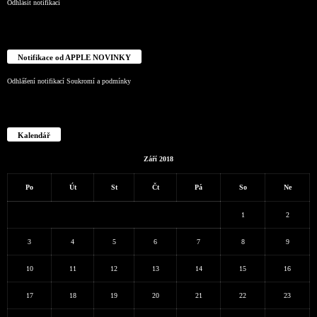
Odhlásit notifikaci
Notifikace od APPLE NOVINKY
Odhlášení notifikací
Soukromí a podmínky
Kalendář
Září 2018
Po
Út
St
Čt
Pá
So
Ne
1
2
3
4
5
6
7
8
9
10
11
12
13
14
15
16
17
18
19
20
21
22
23