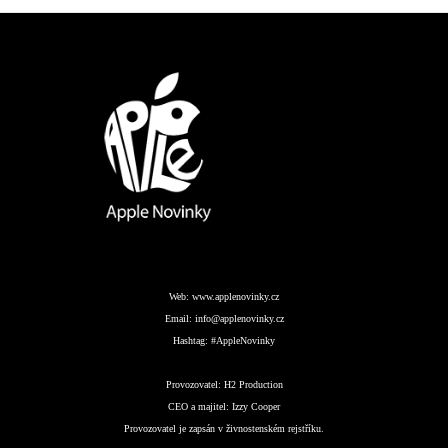
Web:
www.applenovinky.cz
Email:
info@applenovinky.cz
Hashtag:
#AppleNovinky
Provozovatel:
H2 Production
CEO a majitel:
Izzy Cooper
Provozovatel je zapsán v živnostenském rejstříku.