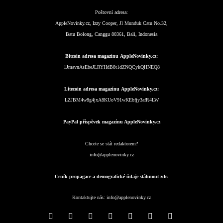
Poštovní adresa:
AppleNovinky.cz, Izzy Cooper, Jl Munduk Catu No.32,
Batu Bolong, Canggu 80361, Bali, Indonesia
Bitcoin adresa magazínu AppleNovinky.cz:
1JmavnAsEbeJLRYHdB8t1dZNQCykQHNEQ8
Litecoin adresa magazínu AppleNovinky.cz:
LZJBM4w8g4jxA8KUoV91wKEbfjy3afR4LW
PayPal příspěvek magazínu AppleNovinky.cz
Chcete se stát redaktorem?
info@applenovinky.cz
Ceník propagace a demografické údaje stáhnout zde.
Kontaktujte nás:
info@applenovinky.cz