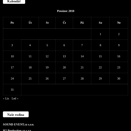
Kalendář
Prosinec 2018
Po
Út
St
Čt
Pá
So
Ne
1
2
3
4
5
6
7
8
9
10
11
12
13
14
15
16
17
18
19
20
21
22
23
24
25
26
27
28
29
30
31
« Lis
Led »
Naše rodina
SOUND EVENT.cz s.r.o.
H2 Production.cz s.r.o.