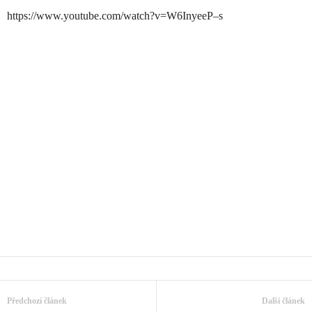
https://www.youtube.com/watch?v=W6InyeeP–s
Předchozí článek
Další článek