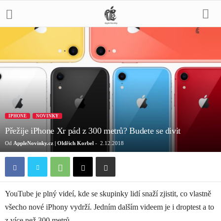
IPHONE
NOVINKY
Přežije iPhone Xr pád z 300 metrů? Budete se divit
Od
AppleNovinky.cz | Oldřich Korbel
-
2.12.2018
YouTube je plný videí, kde se skupinky lidí snaží zjistit, co vlastně
všecho nové iPhony vydrží. Jedním dalším videem je i droptest a to
z více než 300 metrů.