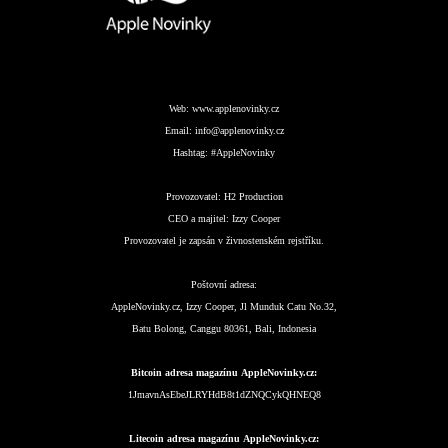
Web:
www.applenovinky.cz
Email:
info@applenovinky.cz
Hashtag:
#AppleNovinky
Provozovatel:
H2 Production
CEO a majitel:
Izzy Cooper
Provozovatel je zapsán v živnostenském rejstříku.
Poštovní adresa:
AppleNovinky.cz, Izzy Cooper, Jl Munduk Catu No.32,
Batu Bolong, Canggu 80361, Bali, Indonesia
Bitcoin adresa magazínu AppleNovinky.cz:
1JmavnAsEbeJLRYHdB8t1dZNQCykQHNEQ8
Litecoin adresa magazínu AppleNovinky.cz: