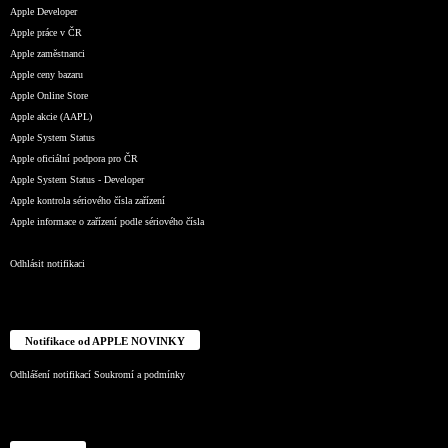
Apple Developer
Apple práce v ČR
Apple zaměstnanci
Apple ceny bazaru
Apple Online Store
Apple akcie (AAPL)
Apple System Status
Apple oficiální podpora pro ČR
Apple System Status - Developer
Apple kontrola sériového čísla zařízení
Apple informace o zařízení podle sériového čísla
Odhlásit notifikaci
Notifikace od APPLE NOVINKY
Odhlášení notifikací
Soukromí a podmínky