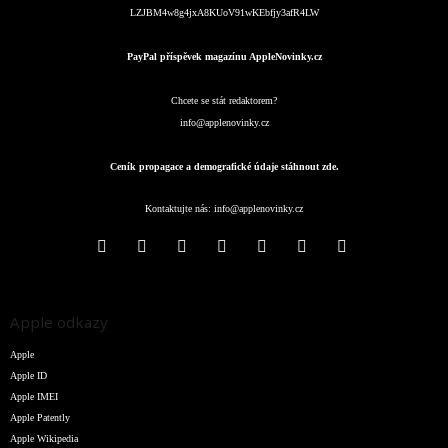
LZJBM4w8g4jxA8KUoV91wKEbfjy3afR4LW
PayPal příspěvek magazínu AppleNovinky.cz
Chcete se stát redaktorem?
info@applenovinky.cz
Ceník propagace a demografické údaje stáhnout zde.
Kontaktujte nás:
info@applenovinky.cz
Apple odkazy
Apple
Apple ID
Apple IMEI
Apple Patently
Apple Wikipedia