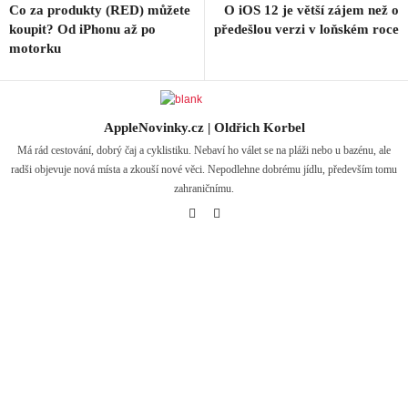
Co za produkty (RED) můžete
O iOS 12 je větší zájem než o
koupit? Od iPhonu až po
předešlou verzi v loňském roce
motorku
AppleNovinky.cz | Oldřich Korbel
Má rád cestování, dobrý čaj a cyklistiku. Nebaví ho válet se na pláži nebo u bazénu, ale
radši objevuje nová místa a zkouší nové věci. Nepodlehne dobrému jídlu, především tomu
zahraničnímu.