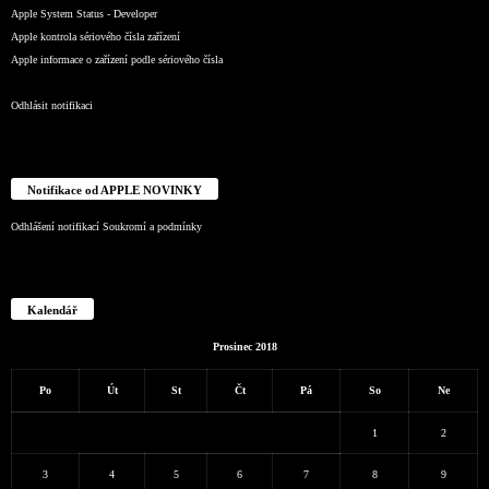
Apple System Status - Developer
Apple kontrola sériového čísla zařízení
Apple informace o zařízení podle sériového čísla
Odhlásit notifikaci
Notifikace od APPLE NOVINKY
Odhlášení notifikací
Soukromí a podmínky
Kalendář
Prosinec 2018
Po
Út
St
Čt
Pá
So
Ne
1
2
3
4
5
6
7
8
9