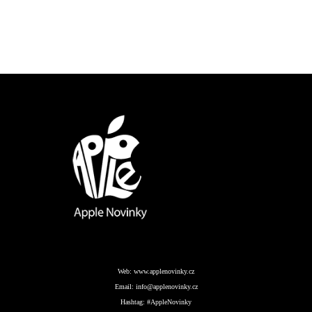
Web:
www.applenovinky.cz
Email:
info@applenovinky.cz
Hashtag:
#AppleNovinky