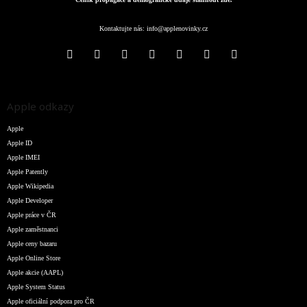
Kontaktujte nás:
info@applenovinky.cz
Apple odkazy
Apple
Apple ID
Apple IMEI
Apple Patently
Apple Wikipedia
Apple Developer
Apple práce v ČR
Apple zaměstnanci
Apple ceny bazaru
Apple Online Store
Apple akcie (AAPL)
Apple System Status
Apple oficiální podpora pro ČR