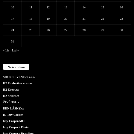
10
11
12
13
14
15
16
17
18
19
20
21
22
23
24
25
26
27
28
29
30
31
« Lis
Led »
Naše rodina
SOUND EVENT.cz s.r.o.
H2 Production.cz s.r.o.
H2 Event.cz
H2 Server.cz
ŽIVĚ 360.cz
DEN LÁSKY.cz
DJ Izzy Cooper
Izzy Cooper.ART
Izzy Cooper / Photo
Izzy Cooper / Branding