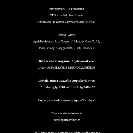
Provozovatel:
H2 Production
CEO a majitel:
Izzy Cooper
Provozovatel je zapsán v živnostenském rejstříku.
Poštovní adresa:
AppleNovinky.cz, Izzy Cooper, Jl Munduk Catu No.32,
Batu Bolong, Canggu 80361, Bali, Indonesia
Bitcoin adresa magazínu AppleNovinky.cz:
1JmavnAsEbeJLRYHdB8t1dZNQCykQHNEQ8
Litecoin adresa magazínu AppleNovinky.cz:
LZJBM4w8g4jxA8KUoV91wKEbfjy3afR4LW
PayPal příspěvek magazínu AppleNovinky.cz
Chcete se stát redaktorem?
info@applenovinky.cz
Ceník propagace a demografické údaje stáhnout zde.