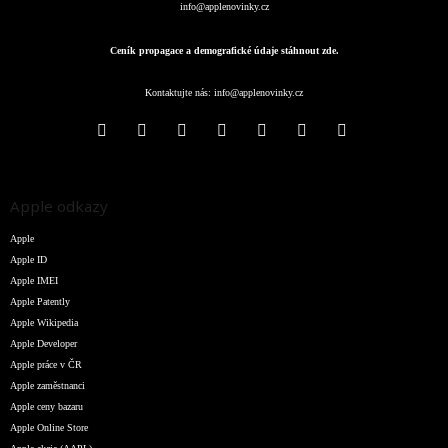
info@applenovinky.cz
Ceník propagace a demografické údaje stáhnout zde.
Kontaktujte nás:
info@applenovinky.cz
Apple odkazy
Apple
Apple ID
Apple IMEI
Apple Patently
Apple Wikipedia
Apple Developer
Apple práce v ČR
Apple zaměstnanci
Apple ceny bazaru
Apple Online Store