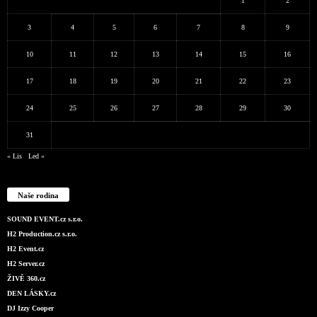
1
2
3
4
5
6
7
8
9
10
11
12
13
14
15
16
17
18
19
20
21
22
23
24
25
26
27
28
29
30
31
« Lis
Led »
Naše rodina
SOUND EVENT.cz s.r.o.
H2 Production.cz s.r.o.
H2 Event.cz
H2 Server.cz
ŽIVĚ 360.cz
DEN LÁSKY.cz
DJ Izzy Cooper