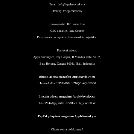
Email:
info@applenovinky.cz
Hashtag:
#AppleNovinky
Provozovatel:
H2 Production
CEO a majitel:
Izzy Cooper
Provozovatel je zapsán v živnostenském rejstříku.
Poštovní adresa:
AppleNovinky.cz, Izzy Cooper, Jl Munduk Catu No.32,
Batu Bolong, Canggu 80361, Bali, Indonesia
Bitcoin adresa magazínu AppleNovinky.cz:
1JmavnAsEbeJLRYHdB8t1dZNQCykQHNEQ8
Litecoin adresa magazínu AppleNovinky.cz:
LZJBM4w8g4jxA8KUoV91wKEbfjy3afR4LW
PayPal příspěvek magazínu AppleNovinky.cz
Chcete se stát redaktorem?