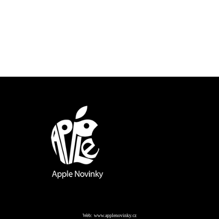
Web:
www.applenovinky.cz