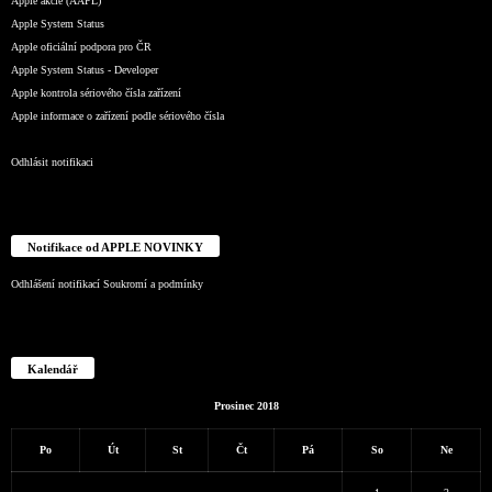
Apple akcie (AAPL)
Apple System Status
Apple oficiální podpora pro ČR
Apple System Status - Developer
Apple kontrola sériového čísla zařízení
Apple informace o zařízení podle sériového čísla
Odhlásit notifikaci
Notifikace od APPLE NOVINKY
Odhlášení notifikací
Soukromí a podmínky
Kalendář
Prosinec 2018
Po
Út
St
Čt
Pá
So
Ne