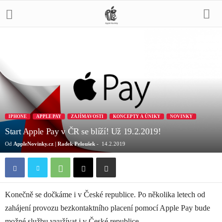
IPHONE
APPLE PAY
ZAJÍMAVOSTI
KONCEPTY A ÚNIKY
NOVINKY
Start Apple Pay v ČR se blíží! Už 19.2.2019!
Od
AppleNovinky.cz | Radek Peloušek
-
14.2.2019
Konečně se dočkáme i v České republice. Po několika letech od
zahájení provozu bezkontaktního placení pomocí Apple Pay bude
možné službu využívat i v České republice.