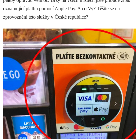
platby opravdu velmoc. Brzy na všech místech jistě přibude znak
oznamující platbu pomocí Apple Pay. A co Vy? Těšíte se na
zprovoznění této služby v České republice?