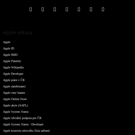
Apple odkazy
Apple
Apple ID
Apple IMEI
Apple Patently
Apple Wikipedia
Apple Developer
Apple práce v ČR
Apple zaměstnanci
Apple ceny bazaru
Apple Online Store
Apple akcie (AAPL)
Apple System Status
Apple oficiální podpora pro ČR
Apple System Status - Developer
Apple kontrola sériového čísla zařízení