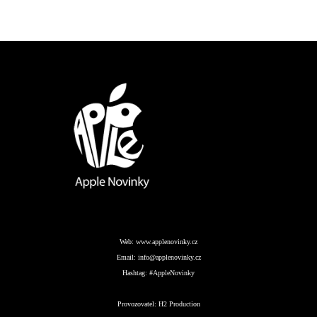
Web:
www.applenovinky.cz
Email:
info@applenovinky.cz
Hashtag:
#AppleNovinky
Provozovatel:
H2 Production