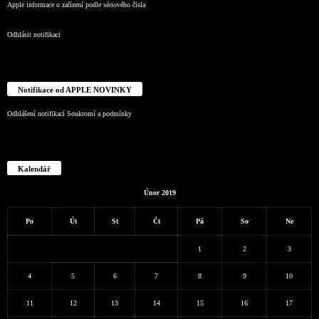
Apple informace o zařízení podle sériového čísla
Odhlásit notifikaci
Notifikace od APPLE NOVINKY
Odhlášení notifikací
Soukromí a podmínky
Kalendář
Únor 2019
Po
Út
St
Čt
Pá
So
Ne
1
2
3
4
5
6
7
8
9
10
11
12
13
14
15
16
17