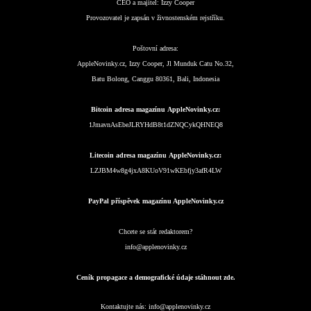
CEO a majitel:
Izzy Cooper
Provozovatel je zapsán v živnostenském rejstříku.
Poštovní adresa:
AppleNovinky.cz, Izzy Cooper, Jl Munduk Catu No.32,
Batu Bolong, Canggu 80361, Bali, Indonesia
Bitcoin adresa magazínu AppleNovinky.cz:
1JmavnAsEbeJLRYHdB8t1dZNQCykQHNEQ8
Litecoin adresa magazínu AppleNovinky.cz:
LZJBM4w8g4jxA8KUoV91wKEbfjy3afR4LW
PayPal příspěvek magazínu AppleNovinky.cz
Chcete se stát redaktorem?
info@applenovinky.cz
Ceník propagace a demografické údaje stáhnout zde.
Kontaktujte nás:
info@applenovinky.cz