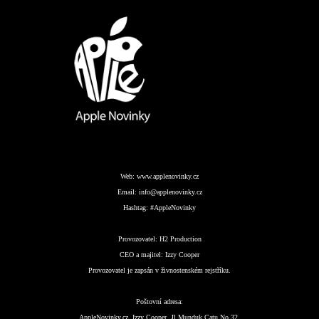
Web:
www.applenovinky.cz
Email:
info@applenovinky.cz
Hashtag:
#AppleNovinky
Provozovatel:
H2 Production
CEO a majitel:
Izzy Cooper
Provozovatel je zapsán v živnostenském rejstříku.
Poštovní adresa:
AppleNovinky.cz, Izzy Cooper, Jl Munduk Catu No.32,