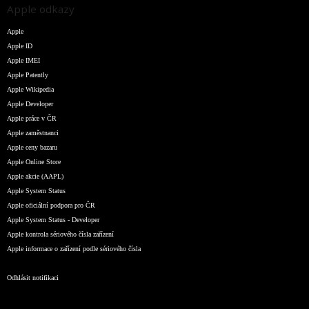
Apple odkazy
Apple
Apple ID
Apple IMEI
Apple Patently
Apple Wikipedia
Apple Developer
Apple práce v ČR
Apple zaměstnanci
Apple ceny bazaru
Apple Online Store
Apple akcie (AAPL)
Apple System Status
Apple oficiální podpora pro ČR
Apple System Status - Developer
Apple kontrola sériového čísla zařízení
Apple informace o zařízení podle sériového čísla
Odhlásit notifikaci