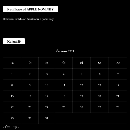
Notifikace od APPLE NOVINKY
Odhlášení notifikací
Soukromí a podmínky
Kalendář
Červenec 2019
Po
Út
St
Čt
Pá
So
Ne
1
2
3
4
5
6
7
8
9
10
11
12
13
14
15
16
17
18
19
20
21
22
23
24
25
26
27
28
29
30
31
« Čvn
Srp »