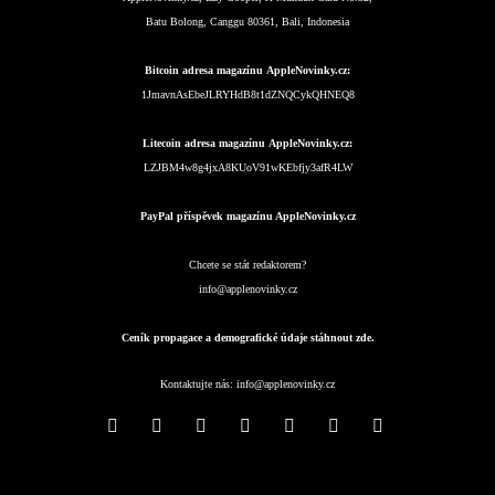
Batu Bolong, Canggu 80361, Bali, Indonesia
Bitcoin adresa magazínu AppleNovinky.cz:
1JmavnAsEbeJLRYHdB8t1dZNQCykQHNEQ8
Litecoin adresa magazínu AppleNovinky.cz:
LZJBM4w8g4jxA8KUoV91wKEbfjy3afR4LW
PayPal příspěvek magazínu AppleNovinky.cz
Chcete se stát redaktorem?
info@applenovinky.cz
Ceník propagace a demografické údaje stáhnout zde.
Kontaktujte nás:
info@applenovinky.cz