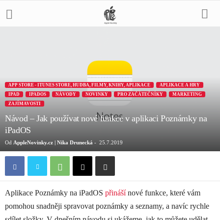
APP STORE - ITUNES STORE, HUDBA, FILMY, KNIHY, APLIKACE
APLIKACE A HRY
IPAD
IPADOS
NÁVODY
NOVINKY
PRO ZAČÁTEČNÍKY
MARKETING
ZAJÍMAVOSTI
Návod – Jak používat nové funkce v aplikaci Poznámky na
iPadOS
Od
AppleNovinky.cz | Nika Drunecká
-
25.7.2019
Aplikace Poznámky na iPadOS
přináší
nové funkce, které vám
pomohou snadněji spravovat poznámky a seznamy, a navíc rychle
sdílet složky. V dnešním návodu si ukážeme, jak to můžete udělat.