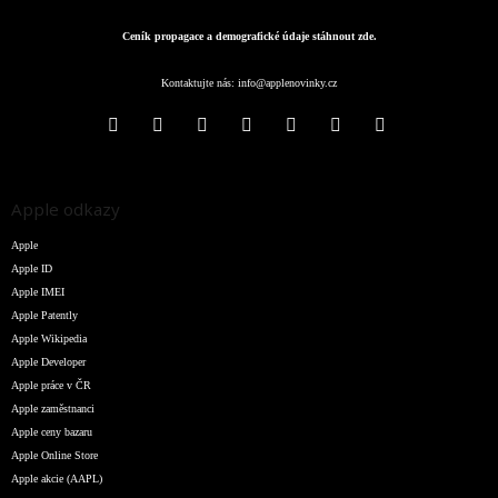
Ceník propagace a demografické údaje stáhnout zde.
Kontaktujte nás:
info@applenovinky.cz
Apple odkazy
Apple
Apple ID
Apple IMEI
Apple Patently
Apple Wikipedia
Apple Developer
Apple práce v ČR
Apple zaměstnanci
Apple ceny bazaru
Apple Online Store
Apple akcie (AAPL)