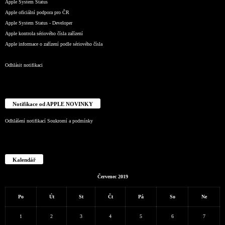
Apple System Status
Apple oficiální podpora pro ČR
Apple System Status - Developer
Apple kontrola sériového čísla zařízení
Apple informace o zařízení podle sériového čísla
Odhlásit notifikaci
Notifikace od APPLE NOVINKY
Odhlášení notifikací
Soukromí a podmínky
Kalendář
Červenec 2019
Po
Út
St
Čt
Pá
So
Ne
1
2
3
4
5
6
7