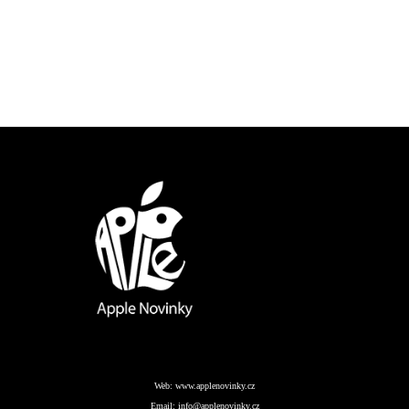
Web:
www.applenovinky.cz
Email:
info@applenovinky.cz