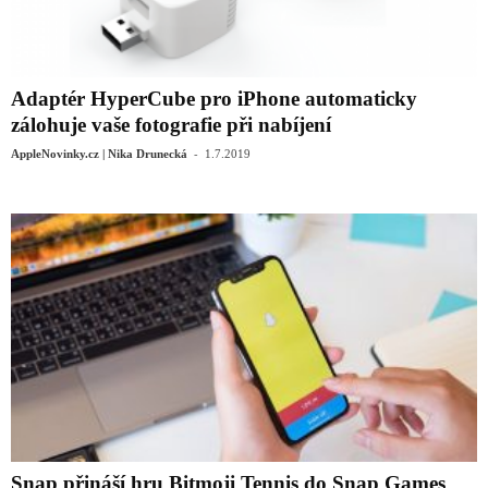
Adaptér HyperCube pro iPhone automaticky
zálohuje vaše fotografie při nabíjení
-
AppleNovinky.cz | Nika Drunecká
1.7.2019
Snap přináší hru Bitmoji Tennis do Snap Games