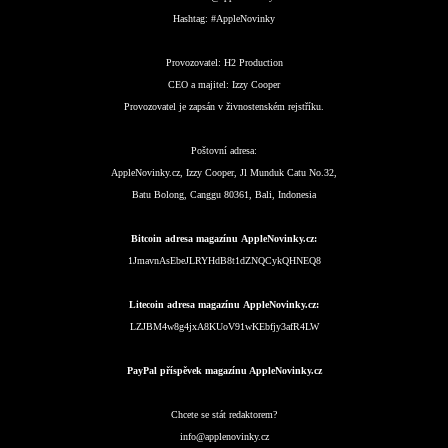
Hashtag:
#AppleNovinky
Provozovatel:
H2 Production
CEO a majitel:
Izzy Cooper
Provozovatel je zapsán v živnostenském rejstříku.
Poštovní adresa:
AppleNovinky.cz, Izzy Cooper, Jl Munduk Catu No.32,
Batu Bolong, Canggu 80361, Bali, Indonesia
Bitcoin adresa magazínu AppleNovinky.cz:
1JmavnAsEbeJLRYHdB8t1dZNQCykQHNEQ8
Litecoin adresa magazínu AppleNovinky.cz:
LZJBM4w8g4jxA8KUoV91wKEbfjy3afR4LW
PayPal příspěvek magazínu AppleNovinky.cz
Chcete se stát redaktorem?
info@applenovinky.cz