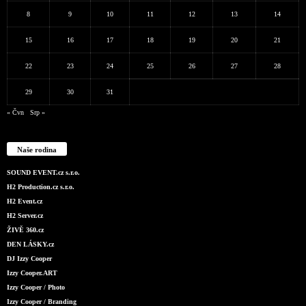
8
9
10
11
12
13
14
15
16
17
18
19
20
21
22
23
24
25
26
27
28
29
30
31
« Čvn
Srp »
Naše rodina
SOUND EVENT.cz s.r.o.
H2 Production.cz s.r.o.
H2 Event.cz
H2 Server.cz
ŽIVĚ 360.cz
DEN LÁSKY.cz
DJ Izzy Cooper
Izzy Cooper.ART
Izzy Cooper / Photo
Izzy Cooper / Branding