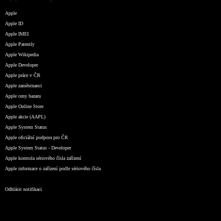
Apple
Apple ID
Apple IMEI
Apple Patently
Apple Wikipedia
Apple Developer
Apple práce v ČR
Apple zaměstnanci
Apple ceny bazaru
Apple Online Store
Apple akcie (AAPL)
Apple System Status
Apple oficiální podpora pro ČR
Apple System Status - Developer
Apple kontrola sériového čísla zařízení
Apple informace o zařízení podle sériového čísla
Odhlásit notifikaci