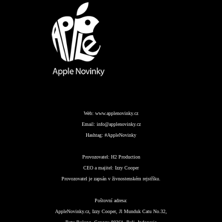
Web:
www.applenovinky.cz
Email:
info@applenovinky.cz
Hashtag:
#AppleNovinky
Provozovatel:
H2 Production
CEO a majitel:
Izzy Cooper
Provozovatel je zapsán v živnostenském rejstříku.
Poštovní adresa:
AppleNovinky.cz, Izzy Cooper, Jl Munduk Catu No.32,