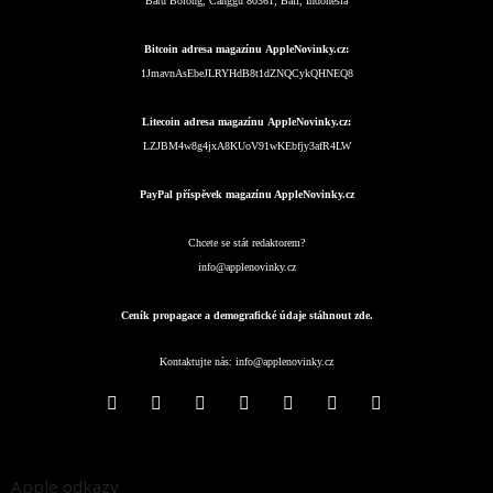
Batu Bolong, Canggu 80361, Bali, Indonesia
Bitcoin adresa magazínu AppleNovinky.cz:
1JmavnAsEbeJLRYHdB8t1dZNQCykQHNEQ8
Litecoin adresa magazínu AppleNovinky.cz:
LZJBM4w8g4jxA8KUoV91wKEbfjy3afR4LW
PayPal příspěvek magazínu AppleNovinky.cz
Chcete se stát redaktorem?
info@applenovinky.cz
Ceník propagace a demografické údaje stáhnout zde.
Kontaktujte nás:
info@applenovinky.cz
Apple odkazy