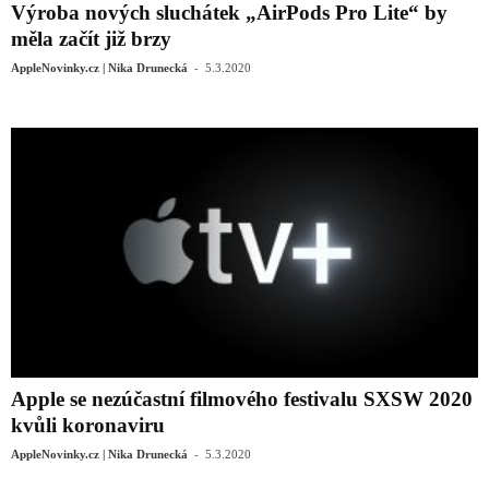
Výroba nových sluchátek „AirPods Pro Lite“ by
měla začít již brzy
-
AppleNovinky.cz | Nika Drunecká
5.3.2020
Apple se nezúčastní filmového festivalu SXSW 2020
kvůli koronaviru
-
AppleNovinky.cz | Nika Drunecká
5.3.2020