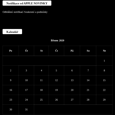
Notifikace od APPLE NOVINKY
Odhlášení notifikací
Soukromí a podmínky
Kalendář
Březen 2020
Po
Út
St
Čt
Pá
So
Ne
1
2
3
4
5
6
7
8
9
10
11
12
13
14
15
16
17
18
19
20
21
22
23
24
25
26
27
28
29
30
31