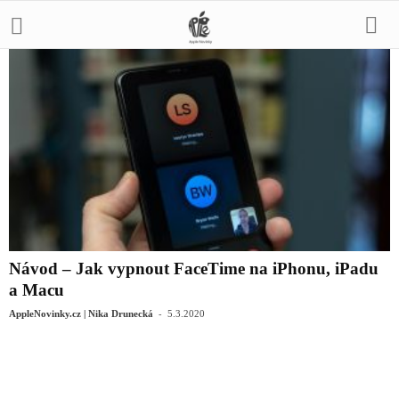
Návod – Jak vypnout FaceTime na ‌iPhonu‌, ‌iPad‌u
a Macu
-
AppleNovinky.cz | Nika Drunecká
5.3.2020