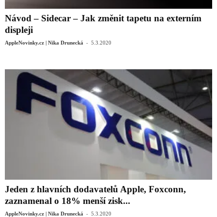
Návod – Sidecar – Jak změnit tapetu na externím
displeji
-
AppleNovinky.cz | Nika Drunecká
5.3.2020
Jeden z hlavních dodavatelů Apple, Foxconn,
zaznamenal o 18% menší zisk...
-
AppleNovinky.cz | Nika Drunecká
5.3.2020