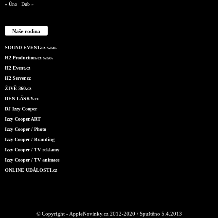
« Úno
Dub »
Naše rodina
SOUND EVENT.cz s.r.o.
H2 Production.cz s.r.o.
H2 Event.cz
H2 Server.cz
ŽIVĚ 360.cz
DEN LÁSKY.cz
DJ Izzy Cooper
Izzy Cooper.ART
Izzy Cooper / Photo
Izzy Cooper / Branding
Izzy Cooper / TV reklamy
Izzy Cooper / TV animace
ONLINE UDÁLOSTI.cz
© Copyright - AppleNovinky.cz 2012-2020 / Spuštěno 5.4.2013