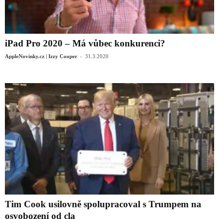
iPad Pro 2020 – Má vůbec konkurenci?
-
AppleNovinky.cz | Izzy Cooper
31.3.2020
Tim Cook usilovně spolupracoval s Trumpem na
osvobození od cla