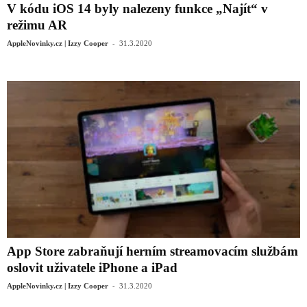
V kódu iOS 14 byly nalezeny funkce „Najít“ v
režimu AR
-
AppleNovinky.cz | Izzy Cooper
31.3.2020
App Store zabraňují herním streamovacím službám
oslovit uživatele iPhone a iPad
-
AppleNovinky.cz | Izzy Cooper
31.3.2020