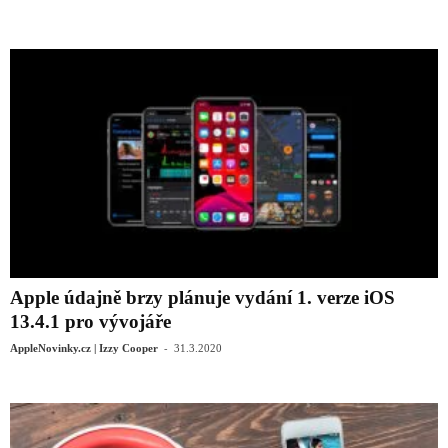
Apple údajně brzy plánuje vydání 1. verze iOS
13.4.1 pro vývojáře
-
AppleNovinky.cz | Izzy Cooper
31.3.2020