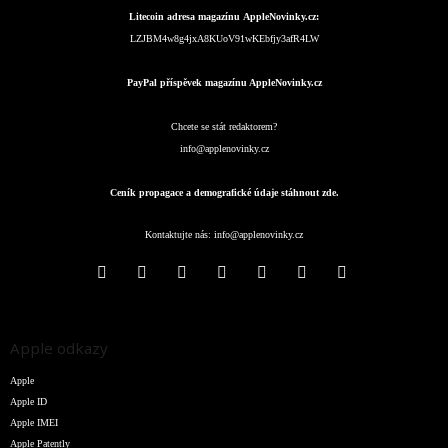
Litecoin adresa magazínu AppleNovinky.cz:
LZJBM4w8g4jxA8KUoV91wKEbfjy3afR4LW
PayPal příspěvek magazínu AppleNovinky.cz
Chcete se stát redaktorem?
info@applenovinky.cz
Ceník propagace a demografické údaje stáhnout zde.
Kontaktujte nás:
info@applenovinky.cz
Apple odkazy
Apple
Apple ID
Apple IMEI
Apple Patently