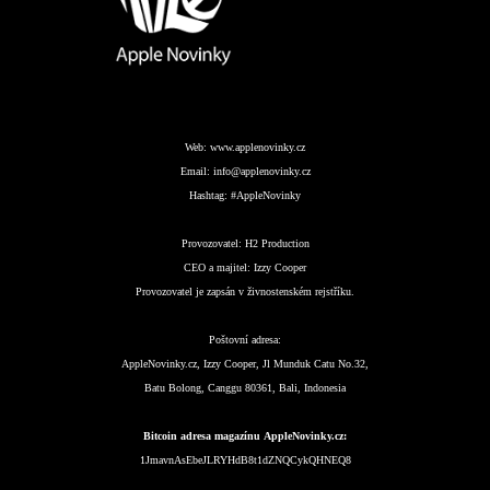
Web:
www.applenovinky.cz
Email:
info@applenovinky.cz
Hashtag:
#AppleNovinky
Provozovatel:
H2 Production
CEO a majitel:
Izzy Cooper
Provozovatel je zapsán v živnostenském rejstříku.
Poštovní adresa:
AppleNovinky.cz, Izzy Cooper, Jl Munduk Catu No.32,
Batu Bolong, Canggu 80361, Bali, Indonesia
Bitcoin adresa magazínu AppleNovinky.cz:
1JmavnAsEbeJLRYHdB8t1dZNQCykQHNEQ8