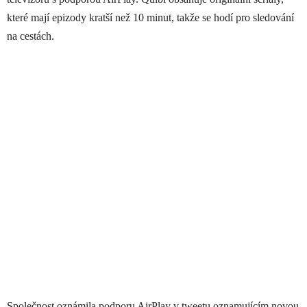
které mají epizody kratší než 10 minut, takže se hodí pro sledování
na cestách.
Společnost oznámila podporu AirPlay v tweetu oznamujícím novou