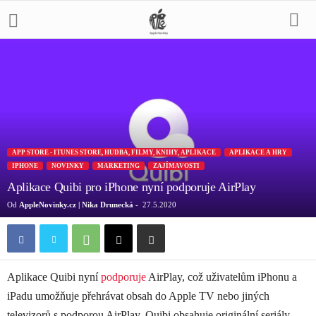
APP STORE - ITUNES STORE, HUDBA, FILMY, KNIHY, APLIKACE
APLIKACE A HRY
IPHONE
NOVINKY
MARKETING
ZAJÍMAVOSTI
Aplikace Quibi pro iPhone nyní podporuje AirPlay
Od
AppleNovinky.cz | Nika Drunecká
-
27.5.2020
Aplikace Quibi nyní
podporuje
AirPlay, což uživatelům iPhonu a
iPadu umožňuje přehrávat obsah do Apple TV nebo jiných
televizorů s podporou AirPlay. Quibi obsahuje originální seriály,