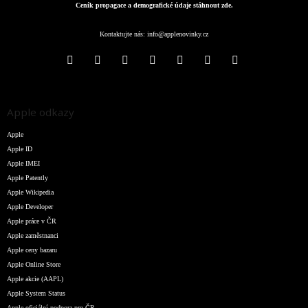
Ceník propagace a demografické údaje stáhnout zde.
Kontaktujte nás:
info@applenovinky.cz
Apple odkazy
Apple
Apple ID
Apple IMEI
Apple Patently
Apple Wikipedia
Apple Developer
Apple práce v ČR
Apple zaměstnanci
Apple ceny bazaru
Apple Online Store
Apple akcie (AAPL)
Apple System Status
Apple oficiální podpora pro ČR