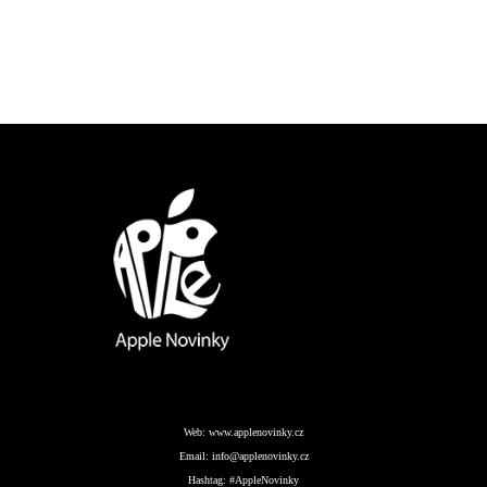
Web:
www.applenovinky.cz
Email:
info@applenovinky.cz
Hashtag:
#AppleNovinky