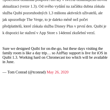
aktualizaci (verze 1.3). Od svého vydání na začátku dubna získala
služba Quibi pozoruhodných 1,3 milionu aktivních uživatelů, ale
jak upozorňuje The Verge, to je daleko méně než počet
předplatitelů, které získala služba Disney Plus v první den. Quibi je
k dispozici ke stažení v App Store s 14denní zkušební verzí.
Sure we designed Quibi for on-the-go, but these days visiting the
family room is like a day trip… so AirPlay support is live for iOS in
Quibi 1.3. Working hard on Chromecast too which will be available
in June.
— Tom Conrad (@tconrad)
May 26, 2020