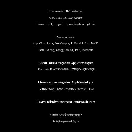
Provozovatel:
H2 Production
CEO a majitel:
Izzy Cooper
Provozovatel je zapsán v živnostenském rejstříku.
Poštovní adresa:
AppleNovinky.cz, Izzy Cooper, Jl Munduk Catu No.32,
Batu Bolong, Canggu 80361, Bali, Indonesia
Bitcoin adresa magazínu AppleNovinky.cz:
1JmavnAsEbeJLRYHdB8t1dZNQCykQHNEQ8
Litecoin adresa magazínu AppleNovinky.cz:
LZJBM4w8g4jxA8KUoV91wKEbfjy3afR4LW
PayPal příspěvek magazínu AppleNovinky.cz
Chcete se stát redaktorem?
info@applenovinky.cz