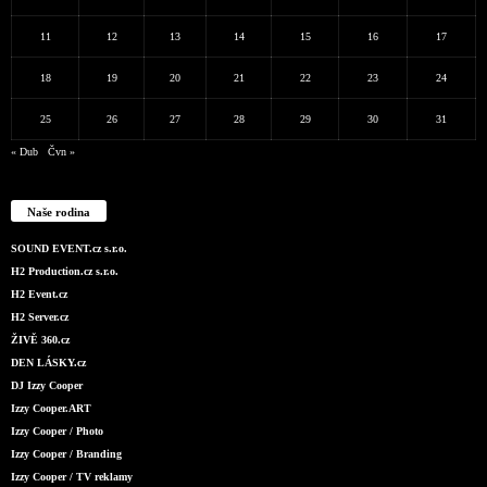
11
12
13
14
15
16
17
18
19
20
21
22
23
24
25
26
27
28
29
30
31
« Dub
Čvn »
Naše rodina
SOUND EVENT.cz s.r.o.
H2 Production.cz s.r.o.
H2 Event.cz
H2 Server.cz
ŽIVĚ 360.cz
DEN LÁSKY.cz
DJ Izzy Cooper
Izzy Cooper.ART
Izzy Cooper / Photo
Izzy Cooper / Branding
Izzy Cooper / TV reklamy