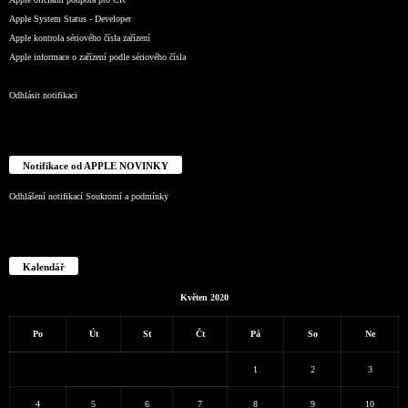
Apple System Status - Developer
Apple kontrola sériového čísla zařízení
Apple informace o zařízení podle sériového čísla
Odhlásit notifikaci
Notifikace od APPLE NOVINKY
Odhlášení notifikací
Soukromí a podmínky
Kalendář
Květen 2020
Po
Út
St
Čt
Pá
So
Ne
1
2
3
4
5
6
7
8
9
10