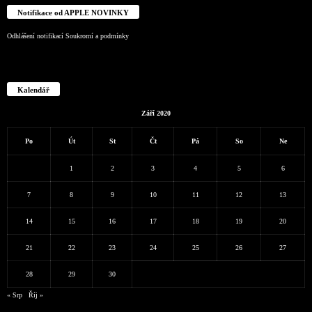
Notifikace od APPLE NOVINKY
Odhlášení notifikací
Soukromí a podmínky
Kalendář
Září 2020
Po
Út
St
Čt
Pá
So
Ne
1
2
3
4
5
6
7
8
9
10
11
12
13
14
15
16
17
18
19
20
21
22
23
24
25
26
27
28
29
30
« Srp
Říj »