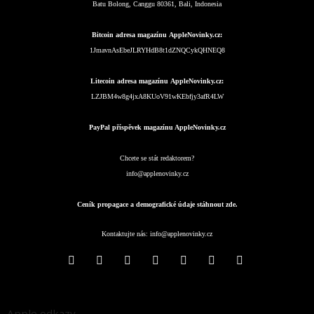
Batu Bolong, Canggu 80361, Bali, Indonesia
Bitcoin adresa magazínu AppleNovinky.cz:
1JmavnAsEbeJLRYHdB8t1dZNQCykQHNEQ8
Litecoin adresa magazínu AppleNovinky.cz:
LZJBM4w8g4jxA8KUoV91wKEbfjy3afR4LW
PayPal příspěvek magazínu AppleNovinky.cz
Chcete se stát redaktorem?
info@applenovinky.cz
Ceník propagace a demografické údaje stáhnout zde.
Kontaktujte nás:
info@applenovinky.cz
Apple odkazy