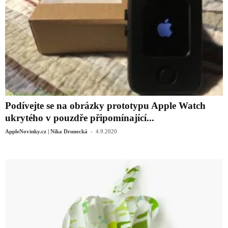
Podívejte se na obrázky prototypu Apple Watch
ukrytého v pouzdře připomínající...
-
AppleNovinky.cz | Nika Drunecká
4.9.2020