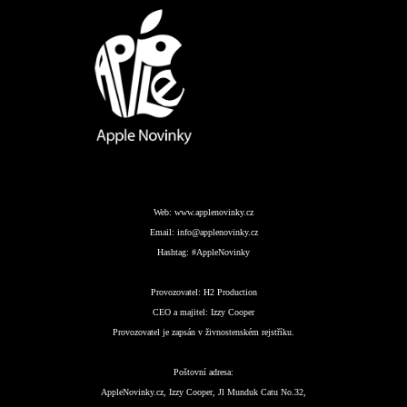
Web:
www.applenovinky.cz
Email:
info@applenovinky.cz
Hashtag:
#AppleNovinky
Provozovatel:
H2 Production
CEO a majitel:
Izzy Cooper
Provozovatel je zapsán v živnostenském rejstříku.
Poštovní adresa:
AppleNovinky.cz, Izzy Cooper, Jl Munduk Catu No.32,