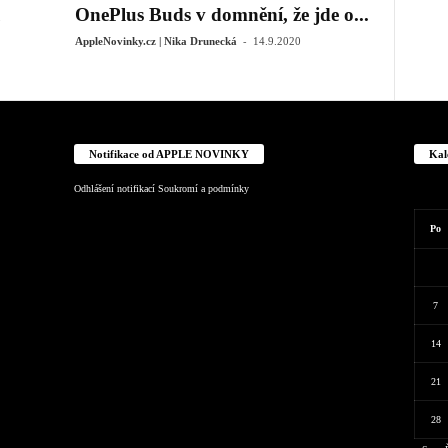
u
OnePlus Buds v domnění, že jde o...
-
AppleNovinky.cz | Nika Drunecká
14.9.2020
Notifikace od APPLE NOVINKY
Kal
Odhlášení notifikací
Soukromí a podmínky
Po
7
14
21
28