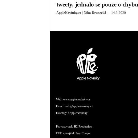
tweety, jednalo se pouze o chyb
-
AppleNovinky.cz | Nika Drunecká
14.9.2020
Web:
www.applenovinky.cz
Email:
info@applenovinky.cz
Hashtag:
#AppleNovinky
Provozovatel:
H2 Production
CEO a majitel:
Izzy Cooper