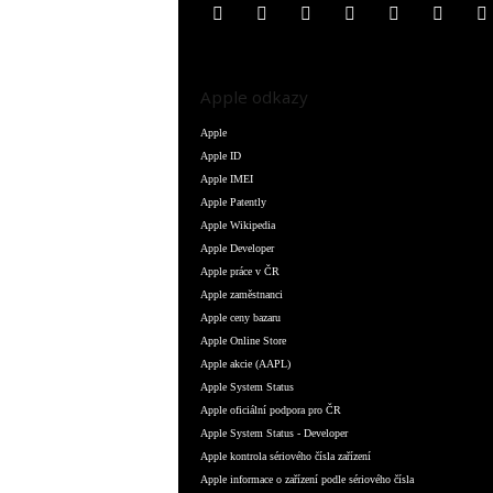
Apple odkazy
Apple
Apple ID
Apple IMEI
Apple Patently
Apple Wikipedia
Apple Developer
Apple práce v ČR
Apple zaměstnanci
Apple ceny bazaru
Apple Online Store
Apple akcie (AAPL)
Apple System Status
Apple oficiální podpora pro ČR
Apple System Status - Developer
Apple kontrola sériového čísla zařízení
Apple informace o zařízení podle sériového čísla