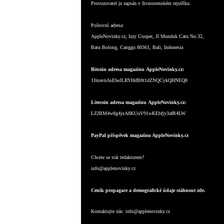
Provozovatel je zapsán v živnostenském rejstříku.
Poštovní adresa:
AppleNovinky.cz, Izzy Cooper, Jl Munduk Catu No.32,
Batu Bolong, Canggu 80361, Bali, Indonesia
Bitcoin adresa magazínu AppleNovinky.cz:
1JmavnAsEbeJLRYHdB8t1dZNQCykQHNEQ8
Litecoin adresa magazínu AppleNovinky.cz:
LZJBM4w8g4jxA8KUoV91wKEbfjy3afR4LW
PayPal příspěvek magazínu AppleNovinky.cz
Chcete se stát redaktorem?
info@applenovinky.cz
Ceník propagace a demografické údaje stáhnout zde.
Kontaktujte nás:
info@applenovinky.cz