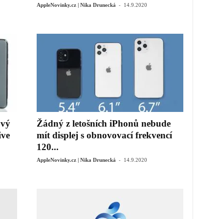
-
AppleNovinky.cz | Nika Drunecká
14.9.2020
ový
Žádný z letošních iPhonů nebude
ive
mít displej s obnovovací frekvencí
120...
-
AppleNovinky.cz | Nika Drunecká
14.9.2020