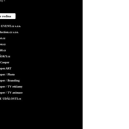
Říj »
e rodina
EVENT.cz s.r.o.
ction.cz s.r.o.
t.cz
er.cz
0.cz
SKY.cz
 Cooper
ooper.ART
oper / Photo
oper / Branding
oper / TV reklamy
oper / TV animace
E UDÁLOSTI.cz