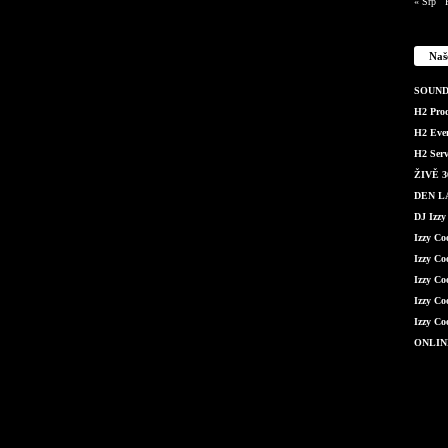
« Srp
Naš
SOUND 
H2 Produ
H2 Even
H2 Serv
ŽIVĚ 36
DEN LÁ
DJ Izzy
Izzy C
Izzy Co
Izzy Co
Izzy Co
Izzy Co
ONLIN