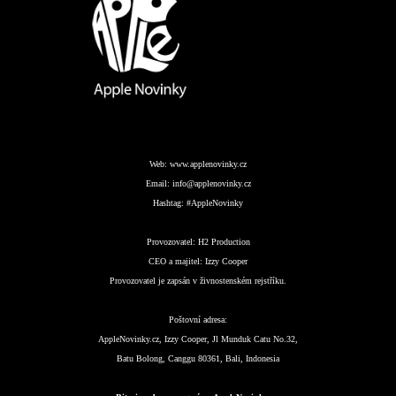
Web:
www.applenovinky.cz
Email:
info@applenovinky.cz
Hashtag:
#AppleNovinky
Provozovatel:
H2 Production
CEO a majitel:
Izzy Cooper
Provozovatel je zapsán v živnostenském rejstříku.
Poštovní adresa:
AppleNovinky.cz, Izzy Cooper, Jl Munduk Catu No.32,
Batu Bolong, Canggu 80361, Bali, Indonesia