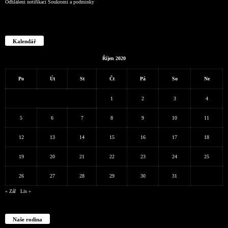
Odhlášení notifikací
Soukromí a podmínky
Kalendář
Říjen 2020
Po
Út
St
Čt
Pá
So
Ne
1
2
3
4
5
6
7
8
9
10
11
12
13
14
15
16
17
18
19
20
21
22
23
24
25
26
27
28
29
30
31
« Zář
Lis »
Naše rodina