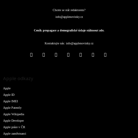
Chcete se stát redaktorem?
info@applenovinky.cz
Ceník propagace a demografické údaje stáhnout zde.
Kontaktujte nás:
info@applenovinky.cz
Apple odkazy
Apple
Apple ID
Apple IMEI
Apple Patently
Apple Wikipedia
Apple Developer
Apple práce v ČR
Apple zaměstnanci