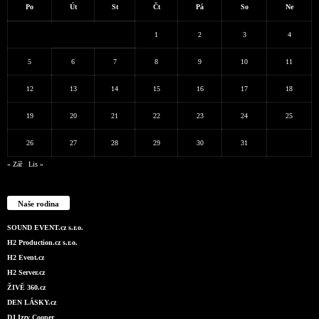
Po
Út
St
Čt
Pá
So
Ne
1
2
3
4
5
6
7
8
9
10
11
12
13
14
15
16
17
18
19
20
21
22
23
24
25
26
27
28
29
30
31
« Zář
Lis »
Naše rodina
SOUND EVENT.cz s.r.o.
H2 Production.cz s.r.o.
H2 Event.cz
H2 Server.cz
ŽIVĚ 360.cz
DEN LÁSKY.cz
DJ Izzy Cooper