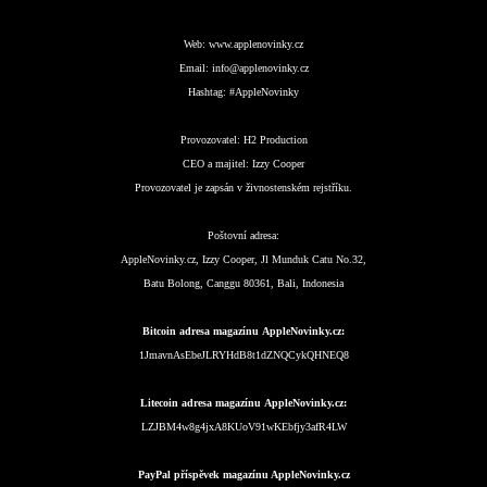
Web:
www.applenovinky.cz
Email:
info@applenovinky.cz
Hashtag:
#AppleNovinky
Provozovatel:
H2 Production
CEO a majitel:
Izzy Cooper
Provozovatel je zapsán v živnostenském rejstříku.
Poštovní adresa:
AppleNovinky.cz, Izzy Cooper, Jl Munduk Catu No.32,
Batu Bolong, Canggu 80361, Bali, Indonesia
Bitcoin adresa magazínu AppleNovinky.cz:
1JmavnAsEbeJLRYHdB8t1dZNQCykQHNEQ8
Litecoin adresa magazínu AppleNovinky.cz:
LZJBM4w8g4jxA8KUoV91wKEbfjy3afR4LW
PayPal příspěvek magazínu AppleNovinky.cz