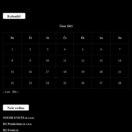
Kalendář
Únor 2021
Po
Út
St
Čt
Pá
So
Ne
1
2
3
4
5
6
7
8
9
10
11
12
13
14
15
16
17
18
19
20
21
22
23
24
25
26
27
28
« Led
Bře »
Naše rodina
SOUND EVENT.cz s.r.o.
H2 Production.cz s.r.o.
H2 Event.cz