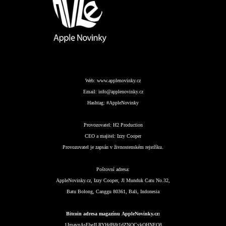
Web:
www.applenovinky.cz
Email:
info@applenovinky.cz
Hashtag:
#AppleNovinky
Provozovatel:
H2 Production
CEO a majitel:
Izzy Cooper
Provozovatel je zapsán v živnostenském rejstříku.
Poštovní adresa:
AppleNovinky.cz, Izzy Cooper, Jl Munduk Catu No.32,
Batu Bolong, Canggu 80361, Bali, Indonesia
Bitcoin adresa magazínu AppleNovinky.cz:
1JmavnAsEbeJLRYHdB8t1dZNQCykQHNEQ8