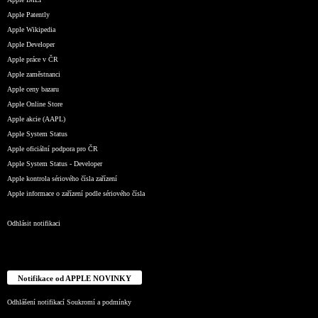
Apple Patently
Apple Wikipedia
Apple Developer
Apple práce v ČR
Apple zaměstnanci
Apple ceny bazaru
Apple Online Store
Apple akcie (AAPL)
Apple System Status
Apple oficiální podpora pro ČR
Apple System Status - Developer
Apple kontrola sériového čísla zařízení
Apple informace o zařízení podle sériového čísla
Odhlásit notifikaci
Notifikace od APPLE NOVINKY
Odhlášení notifikací
Soukromí a podmínky