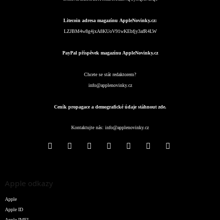
Litecoin adresa magazínu AppleNovinky.cz:
LZJBM4w8g4jxA8KUoV91wKEbfjy3afR4LW
PayPal příspěvek magazínu AppleNovinky.cz
Chcete se stát redaktorem?
info@applenovinky.cz
Ceník propagace a demografické údaje stáhnout zde.
Kontaktujte nás:
info@applenovinky.cz
Apple odkazy
Apple
Apple ID
Apple IMEI