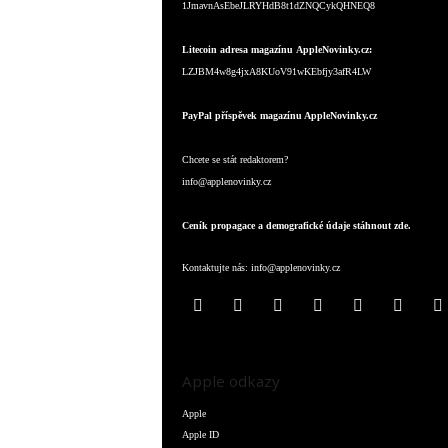
1JmavnAsEbeJLRYHdB8t1dZNQCykQHNEQ8
Litecoin adresa magazínu AppleNovinky.cz:
LZJBM4w8g4jxA8KUoV91wKEbfjy3afR4LW
PayPal příspěvek magazínu AppleNovinky.cz
Chcete se stát redaktorem?
info@applenovinky.cz
Ceník propagace a demografické údaje stáhnout zde.
Kontaktujte nás:
info@applenovinky.cz
Apple odkazy
Apple
Apple ID