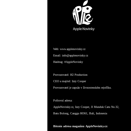
Web:
www.applenovinky.cz
Email:
info@applenovinky.cz
Hashtag:
#AppleNovinky
Provozovatel:
H2 Production
CEO a majitel:
Izzy Cooper
Provozovatel je zapsán v živnostenském rejstříku.
Poštovní adresa:
AppleNovinky.cz, Izzy Cooper, Jl Munduk Catu No.32,
Batu Bolong, Canggu 80361, Bali, Indonesia
Bitcoin adresa magazínu AppleNovinky.cz: