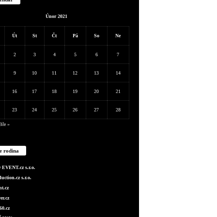
Únor 2021
Út
St
Čt
Pá
So
Ne
2
3
4
5
6
7
9
10
11
12
13
14
16
17
18
19
20
21
23
24
25
26
27
28
Bře »
e rodina
EVENT.cz s.r.o.
ction.cz s.r.o.
t.cz
er.cz
0.cz