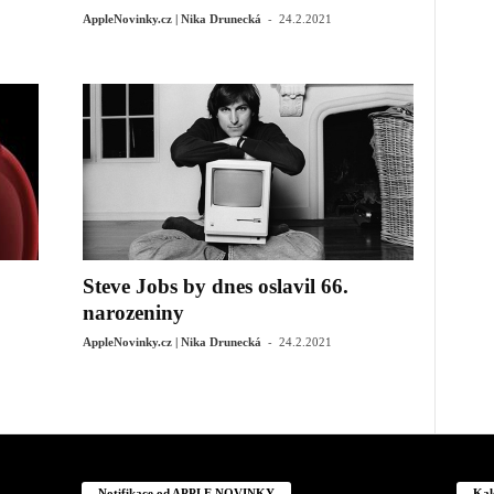
-
AppleNovinky.cz | Nika Drunecká
24.2.2021
Steve Jobs by dnes oslavil 66.
narozeniny
-
AppleNovinky.cz | Nika Drunecká
24.2.2021
Notifikace od APPLE NOVINKY
Kal