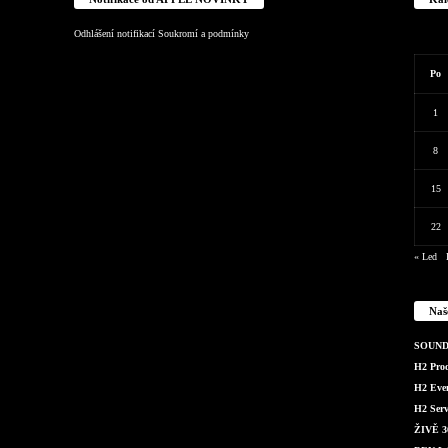
Odhlášení notifikací
Soukromí a podmínky
Po
1
8
15
22
« Led
Naš
SOUND 
H2 Produ
H2 Even
H2 Serv
ŽIVĚ 36