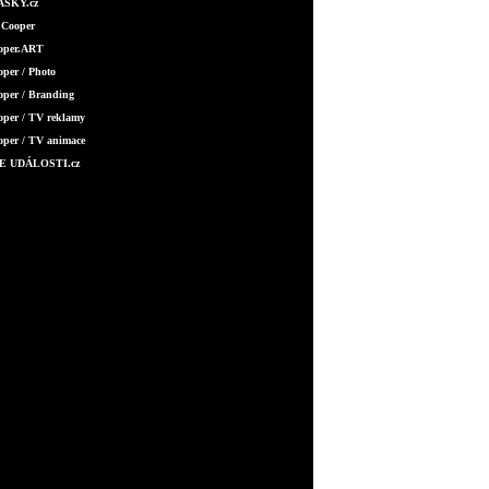
SKY.cz
 Cooper
ooper.ART
oper / Photo
oper / Branding
oper / TV reklamy
oper / TV animace
E UDÁLOSTI.cz