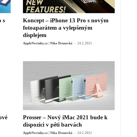
 s
Koncept – iPhone 13 Pro s novým
fotoaparátem a vylepšeným
displejem
-
AppleNovinky.cz | Nika Drunecká
24.2.2021
ové
Prosser – Nový iMac 2021 bude k
dispozici v pěti barvách
-
AppleNovinky.cz | Nika Drunecká
24.2.2021