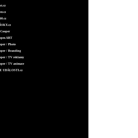
t.cz
er.cz
0.cz
SKY.cz
 Cooper
ooper.ART
oper / Photo
oper / Branding
oper / TV reklamy
oper / TV animace
E UDÁLOSTI.cz