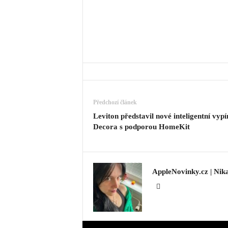
Předchozí článek
Leviton představil nové inteligentní vyp
Decora s podporou HomeKit
AppleNovinky.cz | Nik