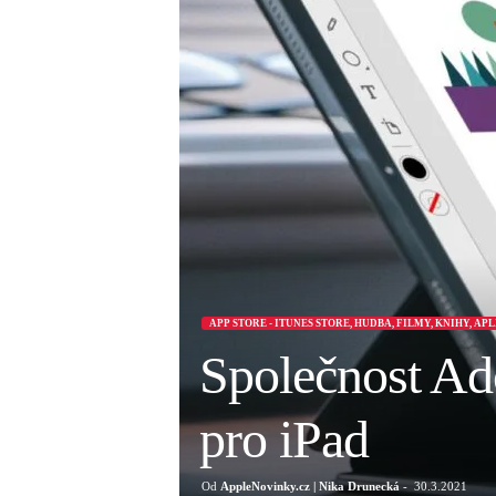
APP STORE - ITUNES STORE, HUDBA, FILMY, KNIHY, AP
Společnost Ado
pro iPad
Od
AppleNovinky.cz | Nika Drunecká
-
30.3.2021