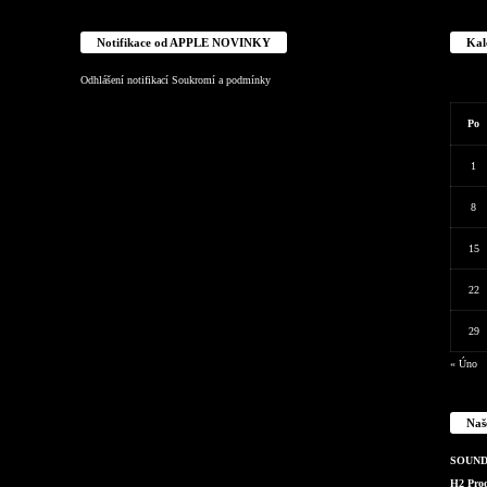
Notifikace od APPLE NOVINKY
Kal
Odhlášení notifikací
Soukromí a podmínky
Po
1
8
15
22
29
« Úno
Naš
SOUND 
H2 Produ