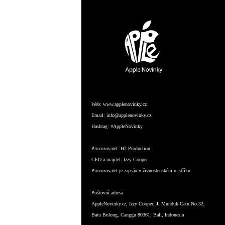
Web:
www.applenovinky.cz
Email:
info@applenovinky.cz
Hashtag:
#AppleNovinky
Provozovatel:
H2 Production
CEO a majitel:
Izzy Cooper
Provozovatel je zapsán v živnostenském rejstříku.
Poštovní adresa:
AppleNovinky.cz, Izzy Cooper, Jl Munduk Catu No.32,
Batu Bolong, Canggu 80361, Bali, Indonesia