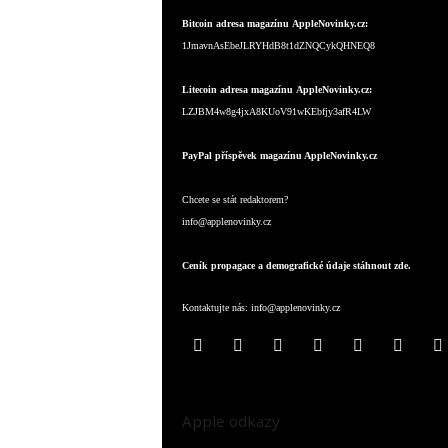
Bitcoin adresa magazínu AppleNovinky.cz:
1JmavnAsEbeJLRYHdB8t1dZNQCykQHNEQ8
Litecoin adresa magazínu AppleNovinky.cz:
LZJBM4w8g4jxA8KUoV91wKEbfjy3afR4LW
PayPal příspěvek magazínu AppleNovinky.cz
Chcete se stát redaktorem?
info@applenovinky.cz
Ceník propagace a demografické údaje stáhnout zde.
Kontaktujte nás:
info@applenovinky.cz
Apple odkazy