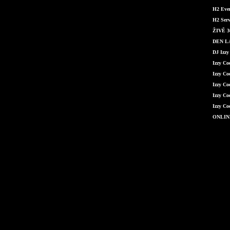
H2 Even
H2 Serv
ŽIVĚ 36
DEN LÁ
DJ Izzy
Izzy C
Izzy Co
Izzy Co
Izzy Co
Izzy Co
ONLIN