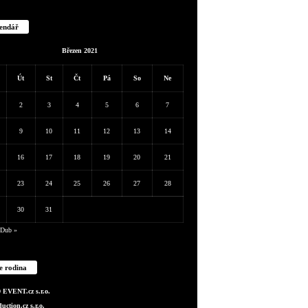
endář
Březen 2021
Út
St
Čt
Pá
So
Ne
2
3
4
5
6
7
9
10
11
12
13
14
16
17
18
19
20
21
23
24
25
26
27
28
30
31
Dub »
e rodina
EVENT.cz s.r.o.
ction.cz s.r.o.