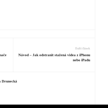
Další článek
ínače
Návod – Jak odstranit stažená videa z iPhonu
nebo iPadu
a Drunecká