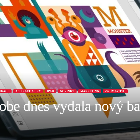
LIKACE
APLIKACE A HRY
IPAD
NOVINKY
MARKETING
ZAJÍMAVOSTI
be dnes vydala nový bal