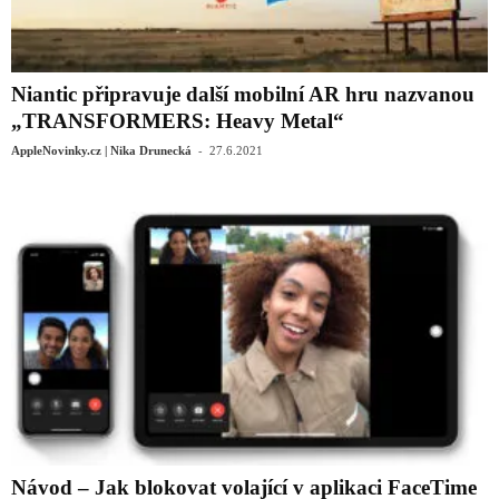
Niantic připravuje další mobilní AR hru nazvanou
„TRANSFORMERS: Heavy Metal“
-
AppleNovinky.cz | Nika Drunecká
27.6.2021
Návod – Jak blokovat volající v aplikaci FaceTime