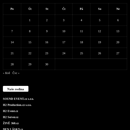
Po
Út
St
Čt
Pá
So
Ne
1
2
3
4
5
6
7
8
9
10
11
12
13
14
15
16
17
18
19
20
21
22
23
24
25
26
27
28
29
30
« Kvě
Čvc »
Naše rodina
SOUND EVENT.cz s.r.o.
H2 Production.cz s.r.o.
H2 Event.cz
H2 Server.cz
ŽIVĚ 360.cz
DEN LÁSKY.cz