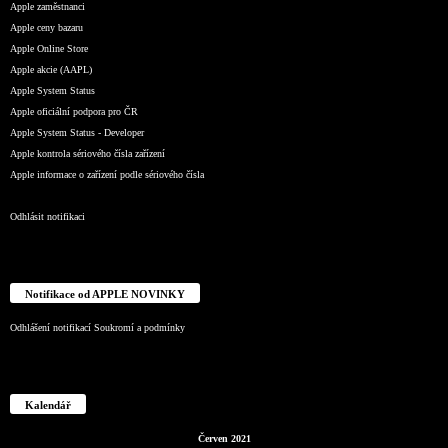
Apple zaměstnanci
Apple ceny bazaru
Apple Online Store
Apple akcie (AAPL)
Apple System Status
Apple oficiální podpora pro ČR
Apple System Status - Developer
Apple kontrola sériového čísla zařízení
Apple informace o zařízení podle sériového čísla
Odhlásit notifikaci
Notifikace od APPLE NOVINKY
Odhlášení notifikací
Soukromí a podmínky
Kalendář
Červen 2021