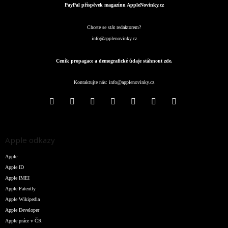
PayPal příspěvek magazínu AppleNovinky.cz
Chcete se stát redaktorem?
info@applenovinky.cz
Ceník propagace a demografické údaje stáhnout zde.
Kontaktujte nás:
info@applenovinky.cz
Apple odkazy
Apple
Apple ID
Apple IMEI
Apple Patently
Apple Wikipedia
Apple Developer
Apple práce v ČR