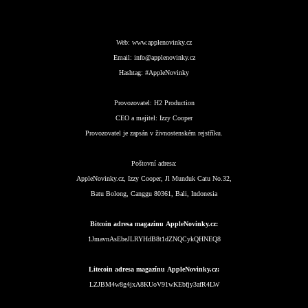
Web:
www.applenovinky.cz
Email:
info@applenovinky.cz
Hashtag:
#AppleNovinky
Provozovatel:
H2 Production
CEO a majitel:
Izzy Cooper
Provozovatel je zapsán v živnostenském rejstříku.
Poštovní adresa:
AppleNovinky.cz, Izzy Cooper, Jl Munduk Catu No.32,
Batu Bolong, Canggu 80361, Bali, Indonesia
Bitcoin adresa magazínu AppleNovinky.cz:
1JmavnAsEbeJLRYHdB8t1dZNQCykQHNEQ8
Litecoin adresa magazínu AppleNovinky.cz:
LZJBM4w8g4jxA8KUoV91wKEbfjy3afR4LW