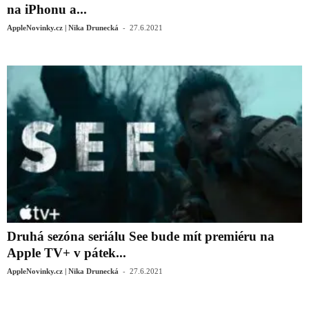
na iPhonu a...
-
AppleNovinky.cz | Nika Drunecká
27.6.2021
Druhá sezóna seriálu See bude mít premiéru na
Apple TV+ v pátek...
-
AppleNovinky.cz | Nika Drunecká
27.6.2021