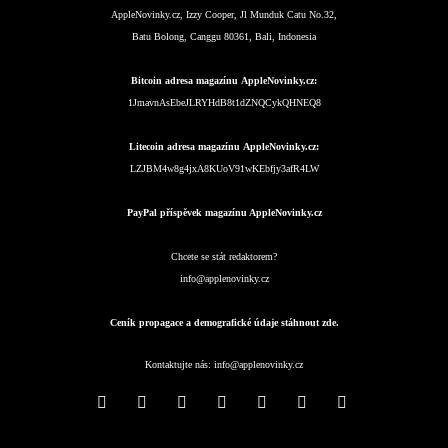
AppleNovinky.cz, Izzy Cooper, Jl Munduk Catu No.32,
Batu Bolong, Canggu 80361, Bali, Indonesia
Bitcoin adresa magazínu AppleNovinky.cz:
1JmavnAsEbeJLRYHdB8t1dZNQCykQHNEQ8
Litecoin adresa magazínu AppleNovinky.cz:
LZJBM4w8g4jxA8KUoV91wKEbfjy3afR4LW
PayPal příspěvek magazínu AppleNovinky.cz
Chcete se stát redaktorem?
info@applenovinky.cz
Ceník propagace a demografické údaje stáhnout zde.
Kontaktujte nás:
info@applenovinky.cz