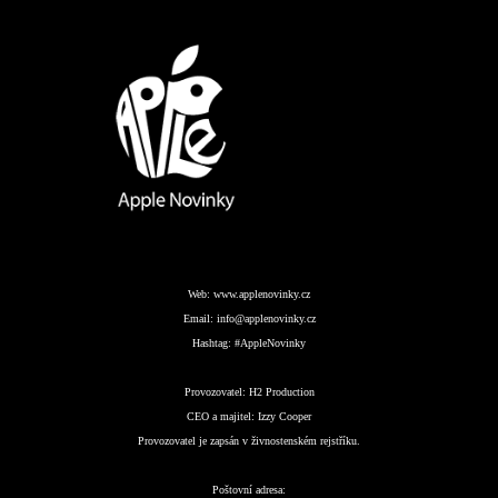
Web:
www.applenovinky.cz
Email:
info@applenovinky.cz
Hashtag:
#AppleNovinky
Provozovatel:
H2 Production
CEO a majitel:
Izzy Cooper
Provozovatel je zapsán v živnostenském rejstříku.
Poštovní adresa: