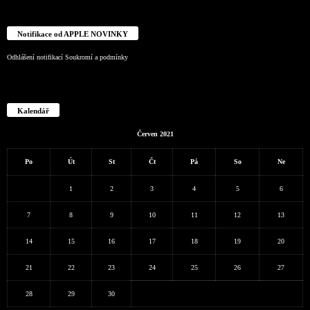
Notifikace od APPLE NOVINKY
Odhlášení notifikací
Soukromí a podmínky
Kalendář
Červen 2021
Po
Út
St
Čt
Pá
So
Ne
1
2
3
4
5
6
7
8
9
10
11
12
13
14
15
16
17
18
19
20
21
22
23
24
25
26
27
28
29
30