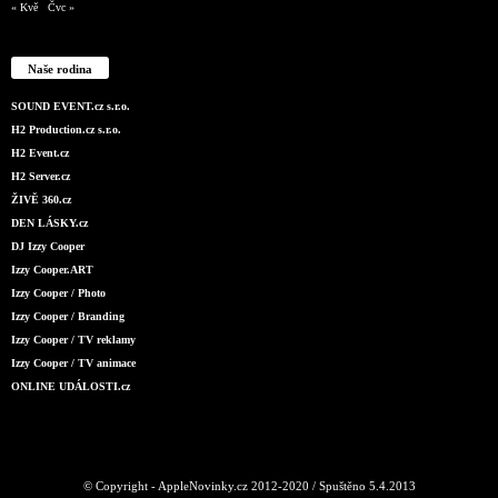
« Kvě
Čvc »
Naše rodina
SOUND EVENT.cz s.r.o.
H2 Production.cz s.r.o.
H2 Event.cz
H2 Server.cz
ŽIVĚ 360.cz
DEN LÁSKY.cz
DJ Izzy Cooper
Izzy Cooper.ART
Izzy Cooper / Photo
Izzy Cooper / Branding
Izzy Cooper / TV reklamy
Izzy Cooper / TV animace
ONLINE UDÁLOSTI.cz
© Copyright - AppleNovinky.cz 2012-2020 / Spuštěno 5.4.2013