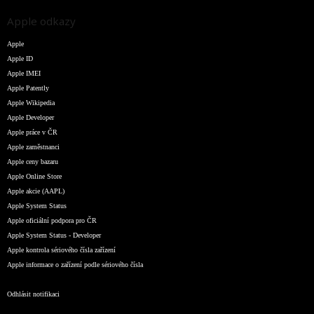
Apple odkazy
Apple
Apple ID
Apple IMEI
Apple Patently
Apple Wikipedia
Apple Developer
Apple práce v ČR
Apple zaměstnanci
Apple ceny bazaru
Apple Online Store
Apple akcie (AAPL)
Apple System Status
Apple oficiální podpora pro ČR
Apple System Status - Developer
Apple kontrola sériového čísla zařízení
Apple informace o zařízení podle sériového čísla
Odhlásit notifikaci