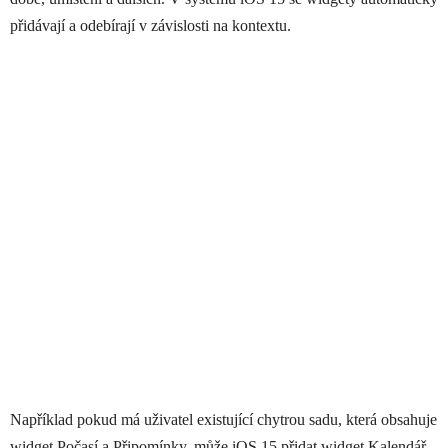
přidávají a odebírají ‌v závislosti na kontextu.
Například pokud má uživatel existující chytrou sadu, která obsahuje
widget Počasí a Připomínky, může iOS 15 přidat widget Kalendář