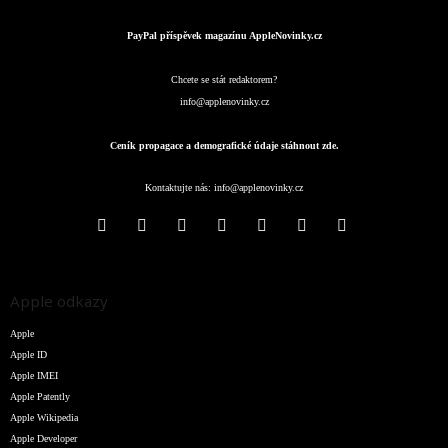
PayPal příspěvek magazínu AppleNovinky.cz
Chcete se stát redaktorem?
info@applenovinky.cz
Ceník propagace a demografické údaje stáhnout zde.
Kontaktujte nás:
info@applenovinky.cz
Apple odkazy
Apple
Apple ID
Apple IMEI
Apple Patently
Apple Wikipedia
Apple Developer