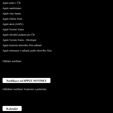
Apple práce v ČR
Apple zaměstnanci
Apple ceny bazaru
Apple Online Store
Apple akcie (AAPL)
Apple System Status
Apple oficiální podpora pro ČR
Apple System Status - Developer
Apple kontrola sériového čísla zařízení
Apple informace o zařízení podle sériového čísla
Odhlásit notifikaci
Notifikace od APPLE NOVINKY
Odhlášení notifikací
Soukromí a podmínky
Kalendář