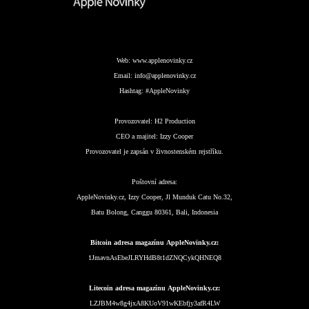
Web:
www.applenovinky.cz
Email:
info@applenovinky.cz
Hashtag:
#AppleNovinky
Provozovatel:
H2 Production
CEO a majitel:
Izzy Cooper
Provozovatel je zapsán v živnostenském rejstříku.
Poštovní adresa:
AppleNovinky.cz, Izzy Cooper, Jl Munduk Catu No.32,
Batu Bolong, Canggu 80361, Bali, Indonesia
Bitcoin adresa magazínu AppleNovinky.cz:
1JmavnAsEbeJLRYHdB8t1dZNQCykQHNEQ8
Litecoin adresa magazínu AppleNovinky.cz:
LZJBM4w8g4jxA8KUoV91wKEbfjy3afR4LW