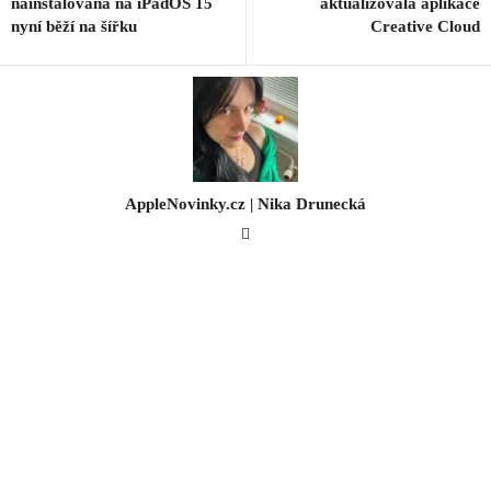
nainstalovaná na iPadOS 15
aktualizovala aplikace
nyní běží na šířku
Creative Cloud
AppleNovinky.cz | Nika Drunecká