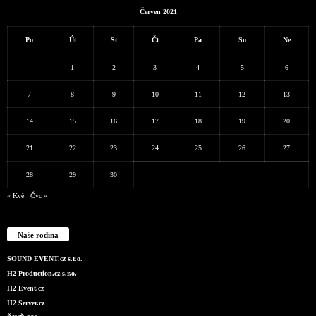
Červen 2021
Po
Út
St
Čt
Pá
So
Ne
1
2
3
4
5
6
7
8
9
10
11
12
13
14
15
16
17
18
19
20
21
22
23
24
25
26
27
28
29
30
« Kvě
Čvc »
Naše rodina
SOUND EVENT.cz s.r.o.
H2 Production.cz s.r.o.
H2 Event.cz
H2 Server.cz