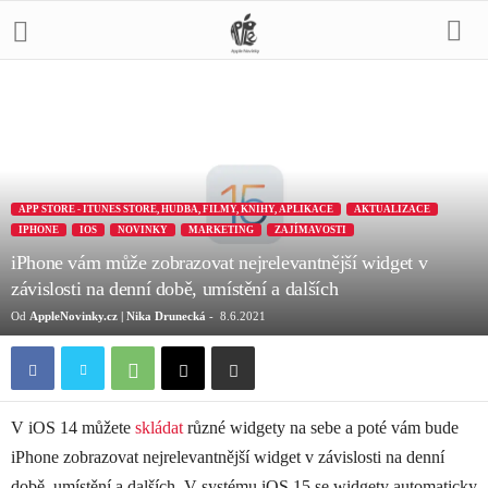
APP STORE - ITUNES STORE, HUDBA, FILMY, KNIHY, APLIKACE
AKTUALIZACE
IPHONE
IOS
NOVINKY
MARKETING
ZAJÍMAVOSTI
iPhone vám může zobrazovat nejrelevantnější widget v
závislosti na denní době, umístění a dalších
Od
AppleNovinky.cz | Nika Drunecká
-
8.6.2021
V iOS 14 můžete
skládat
různé ‌widgety‌ na sebe a poté vám bude
iPhone zobrazovat nejrelevantnější widget v závislosti na denní
době, umístění a dalších. V systému iOS 15 se widgety automaticky