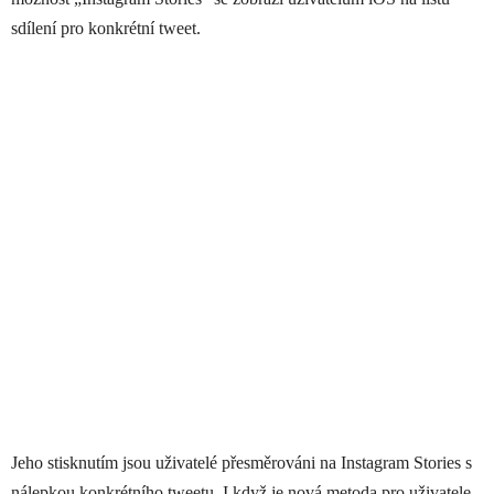
sdílení pro konkrétní tweet.
Jeho stisknutím jsou uživatelé přesměrováni na Instagram Stories s
nálepkou konkrétního tweetu. I když je nová metoda pro uživatele