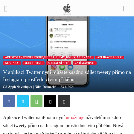
APP STORE - ITUNES STORE, HUDBA, FILMY, KNIHY, APLIKACE
APLIKACE A HRY
NOVINKY
MARKETING
SOCIÁLNÍ SÍTĚ
ZAJÍMAVOSTI
V aplikaci Twitter nyní můžete snadno sdílet tweety přímo na
Instagram prostřednictvím příběhu
Od
AppleNovinky.cz | Nika Drunecká
-
23.6.2021
Aplikace Twitter na iPhonu nyní
umožňuje
uživatelům snadno
sdílet tweety přímo na Instagram prostřednictvím příběhu. Nová
možnost „Instagram Stories“ se zobrazí uživatelům iOS na listu