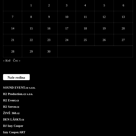
1
2
3
4
5
6
7
8
9
10
11
12
13
14
15
16
17
18
19
20
21
22
23
24
25
26
27
28
29
30
« Kvě
Čvc »
Naše rodina
SOUND EVENT.cz s.r.o.
H2 Production.cz s.r.o.
H2 Event.cz
H2 Server.cz
ŽIVĚ 360.cz
DEN LÁSKY.cz
DJ Izzy Cooper
Izzy Cooper.ART