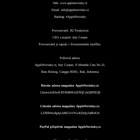
Web:
www.applenovinky.cz
Email:
info@applenovinky.cz
Hashtag:
#AppleNovinky
Provozovatel:
H2 Production
CEO a majitel:
Izzy Cooper
Provozovatel je zapsán v živnostenském rejstříku.
Poštovní adresa:
AppleNovinky.cz, Izzy Cooper, Jl Munduk Catu No.32,
Batu Bolong, Canggu 80361, Bali, Indonesia
Bitcoin adresa magazínu AppleNovinky.cz:
1JmavnAsEbeJLRYHdB8t1dZNQCykQHNEQ8
Litecoin adresa magazínu AppleNovinky.cz:
LZJBM4w8g4jxA8KUoV91wKEbfjy3afR4LW
PayPal příspěvek magazínu AppleNovinky.cz