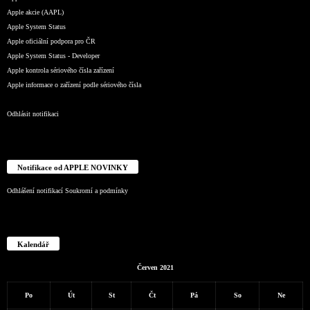
Apple akcie (AAPL)
Apple System Status
Apple oficiální podpora pro ČR
Apple System Status - Developer
Apple kontrola sériového čísla zařízení
Apple informace o zařízení podle sériového čísla
Odhlásit notifikaci
Notifikace od APPLE NOVINKY
Odhlášení notifikací
Soukromí a podmínky
Kalendář
Červen 2021
Po
Út
St
Čt
Pá
So
Ne