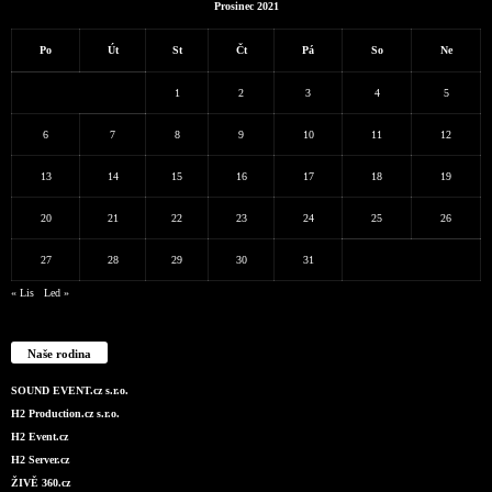
Prosinec 2021
Po
Út
St
Čt
Pá
So
Ne
1
2
3
4
5
6
7
8
9
10
11
12
13
14
15
16
17
18
19
20
21
22
23
24
25
26
27
28
29
30
31
« Lis
Led »
Naše rodina
SOUND EVENT.cz s.r.o.
H2 Production.cz s.r.o.
H2 Event.cz
H2 Server.cz
ŽIVĚ 360.cz