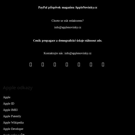
PayPal příspěvek magazínu AppleNovinky.cz
Chcete se stát redaktorem?
info@applenovinky.cz
Ceník propagace a demografické údaje stáhnout zde.
Kontaktujte nás:
info@applenovinky.cz
Apple odkazy
Apple
Apple ID
Apple IMEI
Apple Patently
Apple Wikipedia
Apple Developer