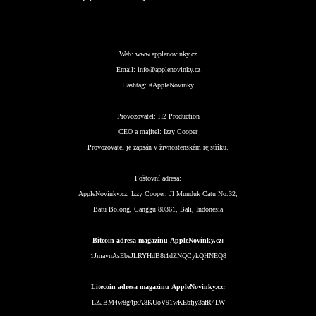
Web:
www.applenovinky.cz
Email:
info@applenovinky.cz
Hashtag:
#AppleNovinky
Provozovatel:
H2 Production
CEO a majitel:
Izzy Cooper
Provozovatel je zapsán v živnostenském rejstříku.
Poštovní adresa:
AppleNovinky.cz, Izzy Cooper, Jl Munduk Catu No.32,
Batu Bolong, Canggu 80361, Bali, Indonesia
Bitcoin adresa magazínu AppleNovinky.cz:
1JmavnAsEbeJLRYHdB8t1dZNQCykQHNEQ8
Litecoin adresa magazínu AppleNovinky.cz:
LZJBM4w8g4jxA8KUoV91wKEbfjy3afR4LW