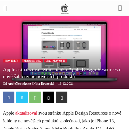
NOVINKY
MARKETING
ZAJÍMAVOSTI
Apple aktualizoval svou stránku Apple Design Resources o
nové šablony nejnovějších produktů
Od
AppleNovinky.cz | Nika Drunecká
-
19.12.2021
Apple
aktualizoval
svou stránku Apple Design Resources o nové
šablony nejnovějších produktů společnosti, jako je iPhone 13,
Apple Watch Series 7, nový MacBook Pro, Apple TV a další.