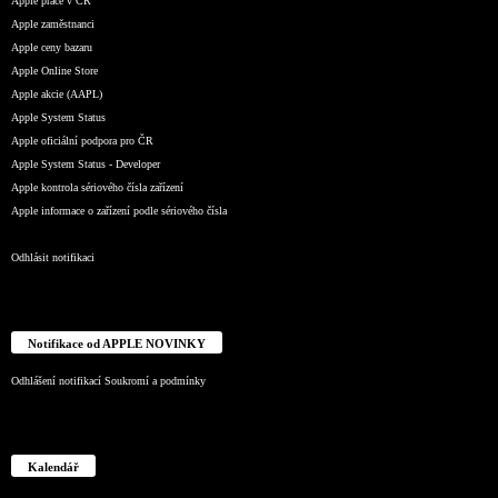
Apple práce v ČR
Apple zaměstnanci
Apple ceny bazaru
Apple Online Store
Apple akcie (AAPL)
Apple System Status
Apple oficiální podpora pro ČR
Apple System Status - Developer
Apple kontrola sériového čísla zařízení
Apple informace o zařízení podle sériového čísla
Odhlásit notifikaci
Notifikace od APPLE NOVINKY
Odhlášení notifikací
Soukromí a podmínky
Kalendář