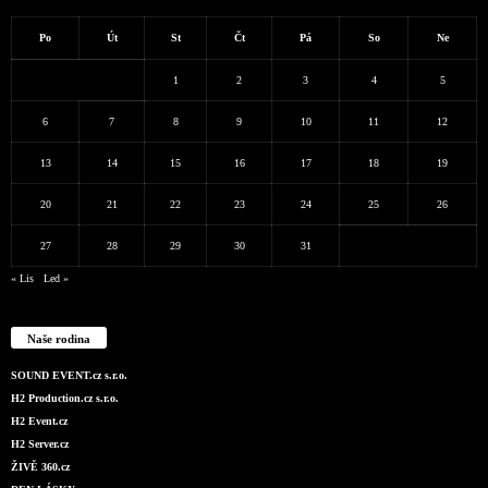
Po
Út
St
Čt
Pá
So
Ne
1
2
3
4
5
6
7
8
9
10
11
12
13
14
15
16
17
18
19
20
21
22
23
24
25
26
27
28
29
30
31
« Lis
Led »
Naše rodina
SOUND EVENT.cz s.r.o.
H2 Production.cz s.r.o.
H2 Event.cz
H2 Server.cz
ŽIVĚ 360.cz