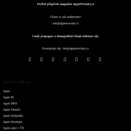
PayPal příspěvek magazínu AppleNovinky.cz
Chcete se stát redaktorem?
info@applenovinky.cz
Ceník propagace a demografické údaje stáhnout zde.
Kontaktujte nás:
info@applenovinky.cz
Apple odkazy
Apple
Apple ID
Apple IMEI
Apple Patently
Apple Wikipedia
Apple Developer
Apple práce v ČR