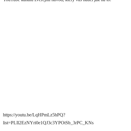
https://youtu.be/LqHPmLz5hPQ?
list=PLIl2EzNYri0e1QJ3c3YPOtSb_3rPC_KNs