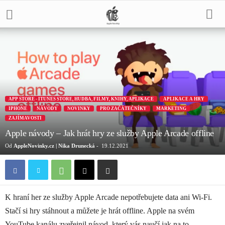
APP STORE - ITUNES STORE, HUDBA, FILMY, KNIHY, APLIKACE
APLIKACE A HRY
IPHONE
NÁVODY
NOVINKY
PRO ZAČÁTEČNÍKY
MARKETING
ZAJÍMAVOSTI
Apple návody – Jak hrát hry ze služby Apple Arcade offline
Od
AppleNovinky.cz | Nika Drunecká
-
19.12.2021
K hraní her ze služby Apple Arcade nepotřebujete data ani Wi-Fi.
Stačí si hry stáhnout a můžete je hrát offline. Apple na svém
YouTube kanálu zveřejnil návod, který vás naučí jak na to.