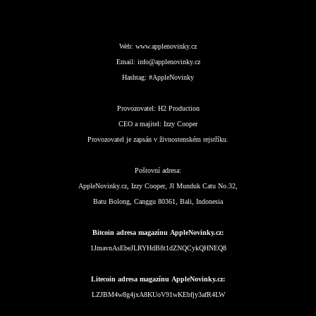
Web:
www.applenovinky.cz
Email:
info@applenovinky.cz
Hashtag:
#AppleNovinky
Provozovatel:
H2 Production
CEO a majitel:
Izzy Cooper
Provozovatel je zapsán v živnostenském rejstříku.
Poštovní adresa:
AppleNovinky.cz, Izzy Cooper, Jl Munduk Catu No.32,
Batu Bolong, Canggu 80361, Bali, Indonesia
Bitcoin adresa magazínu AppleNovinky.cz:
1JmavnAsEbeJLRYHdB8t1dZNQCykQHNEQ8
Litecoin adresa magazínu AppleNovinky.cz:
LZJBM4w8g4jxA8KUoV91wKEbfjy3afR4LW