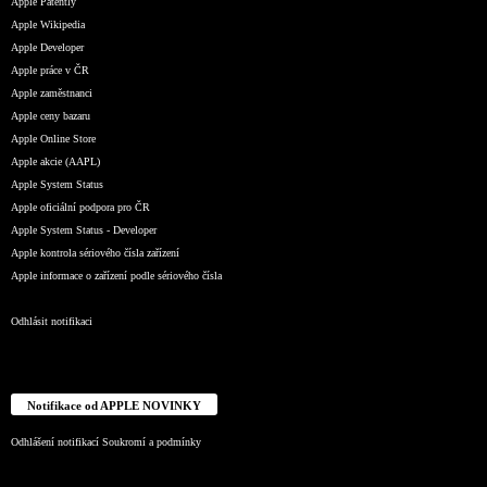
Apple Patently
Apple Wikipedia
Apple Developer
Apple práce v ČR
Apple zaměstnanci
Apple ceny bazaru
Apple Online Store
Apple akcie (AAPL)
Apple System Status
Apple oficiální podpora pro ČR
Apple System Status - Developer
Apple kontrola sériového čísla zařízení
Apple informace o zařízení podle sériového čísla
Odhlásit notifikaci
Notifikace od APPLE NOVINKY
Odhlášení notifikací
Soukromí a podmínky