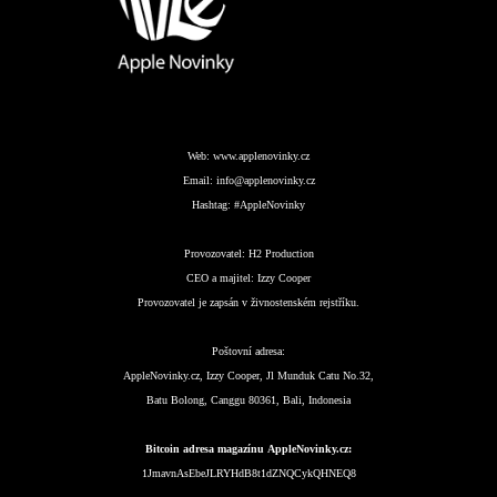
Web:
www.applenovinky.cz
Email:
info@applenovinky.cz
Hashtag:
#AppleNovinky
Provozovatel:
H2 Production
CEO a majitel:
Izzy Cooper
Provozovatel je zapsán v živnostenském rejstříku.
Poštovní adresa:
AppleNovinky.cz, Izzy Cooper, Jl Munduk Catu No.32,
Batu Bolong, Canggu 80361, Bali, Indonesia
Bitcoin adresa magazínu AppleNovinky.cz:
1JmavnAsEbeJLRYHdB8t1dZNQCykQHNEQ8