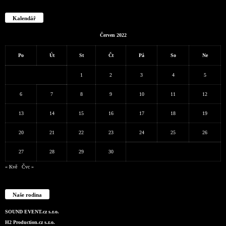
Kalendář
Červen 2022
Po
Út
St
Čt
Pá
So
Ne
1
2
3
4
5
6
7
8
9
10
11
12
13
14
15
16
17
18
19
20
21
22
23
24
25
26
27
28
29
30
« Kvě
Čvc »
Naše rodina
SOUND EVENT.cz s.r.o.
H2 Production.cz s.r.o.