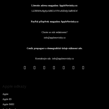
Litecoin adresa magazínu AppleNovinky.cz:
LZJBM4w8g4jxA8KUoV91wKEbfjy3afR4LW
PayPal příspěvek magazínu AppleNovinky.cz
Chcete se stát redaktorem?
info@applenovinky.cz
Ceník propagace a demografické údaje stáhnout zde.
Kontaktujte nás:
info@applenovinky.cz
Apple odkazy
Apple
Apple ID
Apple IMEI