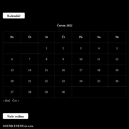
Kalendář
Červen 2022
Po
Út
St
Čt
Pá
So
Ne
1
2
3
4
5
6
7
8
9
10
11
12
13
14
15
16
17
18
19
20
21
22
23
24
25
26
27
28
29
30
« Kvě
Čvc »
Naše rodina
SOUND EVENT.cz s.r.o.