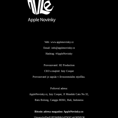
Web:
www.applenovinky.cz
Email:
info@applenovinky.cz
Hashtag:
#AppleNovinky
Provozovatel:
H2 Production
CEO a majitel:
Izzy Cooper
Provozovatel je zapsán v živnostenském rejstříku.
Poštovní adresa:
AppleNovinky.cz, Izzy Cooper, Jl Munduk Catu No.32,
Batu Bolong, Canggu 80361, Bali, Indonesia
Bitcoin adresa magazínu AppleNovinky.cz:
1JmavnAsEbeJLRYHdB8t1dZNQCykQHNEQ8