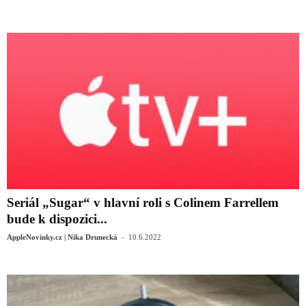
Seriál „Sugar“ v hlavní roli s Colinem Farrellem
bude k dispozici...
-
AppleNovinky.cz | Nika Drunecká
10.6.2022