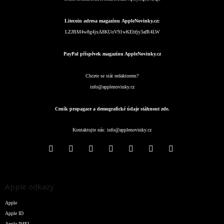
Litecoin adresa magazínu AppleNovinky.cz:
LZJBM4w8g4jxA8KUoV91wKEbfjy3afR4LW
PayPal příspěvek magazínu AppleNovinky.cz
Chcete se stát redaktorem?
info@applenovinky.cz
Ceník propagace a demografické údaje stáhnout zde.
Kontaktujte nás:
info@applenovinky.cz
Apple odkazy
Apple
Apple ID
Apple IMEI