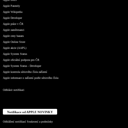
Apple Patently
Apple Wikipedia
Apple Developer
Apple práce v ČR
Apple zaměstnanci
Apple ceny bazaru
Apple Online Store
Apple akcie (AAPL)
Apple System Status
Apple oficiální podpora pro ČR
Apple System Status - Developer
Apple kontrola sériového čísla zařízení
Apple informace o zařízení podle sériového čísla
Odhlásit notifikaci
Notifikace od APPLE NOVINKY
Odhlášení notifikací
Soukromí a podmínky