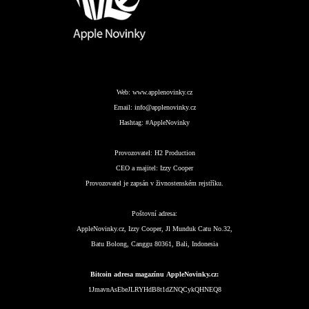
Web:
www.applenovinky.cz
Email:
info@applenovinky.cz
Hashtag:
#AppleNovinky
Provozovatel:
H2 Production
CEO a majitel:
Izzy Cooper
Provozovatel je zapsán v živnostenském rejstříku.
Poštovní adresa:
AppleNovinky.cz, Izzy Cooper, Jl Munduk Catu No.32,
Batu Bolong, Canggu 80361, Bali, Indonesia
Bitcoin adresa magazínu AppleNovinky.cz:
1JmavnAsEbeJLRYHdB8t1dZNQCykQHNEQ8