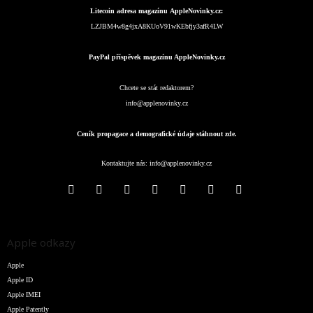
Litecoin adresa magazínu AppleNovinky.cz:
LZJBM4w8g4jxA8KUoV91wKEbfjy3afR4LW
PayPal příspěvek magazínu AppleNovinky.cz
Chcete se stát redaktorem?
info@applenovinky.cz
Ceník propagace a demografické údaje stáhnout zde.
Kontaktujte nás:
info@applenovinky.cz
Apple odkazy
Apple
Apple ID
Apple IMEI
Apple Patently