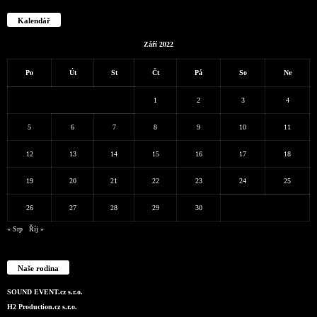
Kalendář
Září 2022
Po
Út
St
Čt
Pá
So
Ne
1
2
3
4
5
6
7
8
9
10
11
12
13
14
15
16
17
18
19
20
21
22
23
24
25
26
27
28
29
30
« Srp
Říj »
Naše rodina
SOUND EVENT.cz s.r.o.
H2 Production.cz s.r.o.