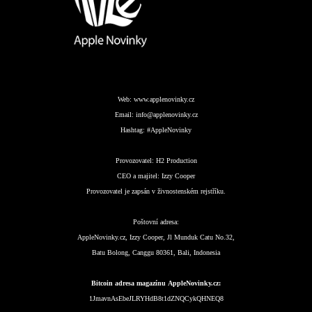
Web:
www.applenovinky.cz
Email:
info@applenovinky.cz
Hashtag:
#AppleNovinky
Provozovatel:
H2 Production
CEO a majitel:
Izzy Cooper
Provozovatel je zapsán v živnostenském rejstříku.
Poštovní adresa:
AppleNovinky.cz, Izzy Cooper, Jl Munduk Catu No.32,
Batu Bolong, Canggu 80361, Bali, Indonesia
Bitcoin adresa magazínu AppleNovinky.cz:
1JmavnAsEbeJLRYHdB8t1dZNQCykQHNEQ8