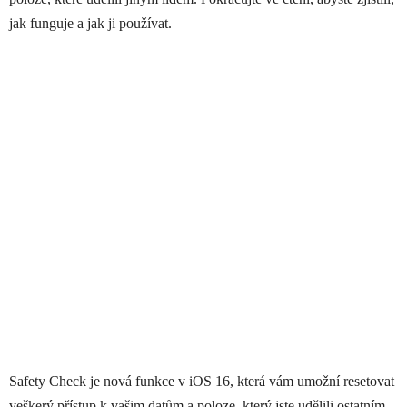
jak funguje a jak ji používat.
Safety Check je nová funkce v ‌iOS 16‌, která vám umožní resetovat
veškerý přístup k vašim datům a poloze, který jste udělili ostatním.