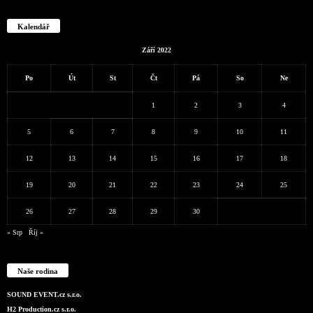
Kalendář
Září 2022
Po
Út
St
Čt
Pá
So
Ne
1
2
3
4
5
6
7
8
9
10
11
12
13
14
15
16
17
18
19
20
21
22
23
24
25
26
27
28
29
30
« Srp
Říj »
Naše rodina
SOUND EVENT.cz s.r.o.
H2 Production.cz s.r.o.