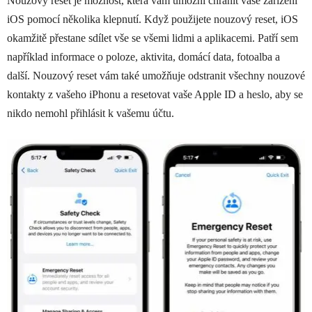
Nouzový reset je možnost, která vám umožní chránit vaše zařízení
iOS pomocí několika klepnutí. Když použijete nouzový reset, iOS
okamžitě přestane sdílet vše se všemi lidmi a aplikacemi. Patří sem
například informace o poloze, aktivita, domácí data, fotoalba a
další. Nouzový reset vám také umožňuje odstranit všechny nouzové
kontakty z vašeho ‌iPhonu‌ a resetovat vaše Apple ID a heslo, aby se
nikdo nemohl přihlásit k vašemu účtu.