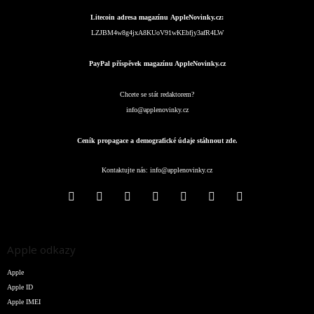
Litecoin adresa magazínu AppleNovinky.cz:
LZJBM4w8g4jxA8KUoV91wKEbfjy3afR4LW
PayPal příspěvek magazínu AppleNovinky.cz
Chcete se stát redaktorem?
info@applenovinky.cz
Ceník propagace a demografické údaje stáhnout zde.
Kontaktujte nás:
info@applenovinky.cz
Apple odkazy
Apple
Apple ID
Apple IMEI