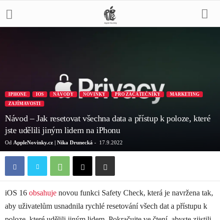
IPHONE
IOS
NÁVODY
NOVINKY
PRO ZAČÁTEČNÍKY
MARKETING
ZAJÍMAVOSTI
Návod – Jak resetovat všechna data a přístup k poloze, které
jste udělili jiným lidem na iPhonu
Od
AppleNovinky.cz | Nika Drunecká
-
17.9.2022
iOS 16
obsahuje
novou funkci Safety Check, která je navržena tak,
aby uživatelům usnadnila rychlé resetování všech dat a přístupu k
poloze, které udělili jiným lidem. Pokračujte ve čtení, abyste zjistili,