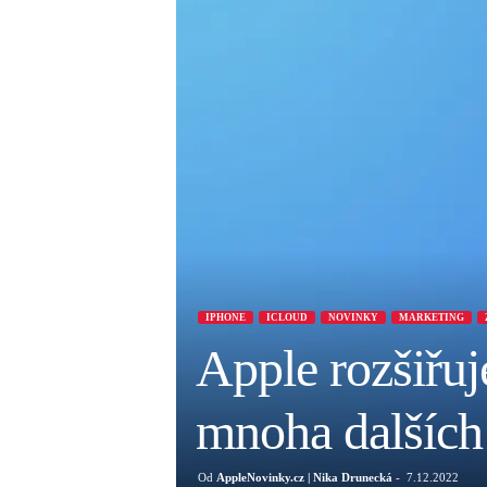
IPHONE
ICLOUD
NOVINKY
MARKETING
Apple rozšiřuj
mnoha dalších 
Od
AppleNovinky.cz | Nika Drunecká
-
7.12.2022