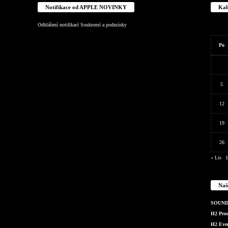
Notifikace od APPLE NOVINKY
Kal
Odhlášení notifikací
Soukromí a podmínky
Po
5
12
19
26
« Lis
Naš
SOUND 
H2 Produ
H2 Even