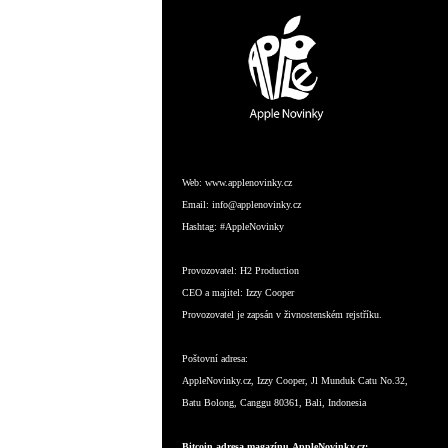
Web:
www.applenovinky.cz
Email:
info@applenovinky.cz
Hashtag:
#AppleNovinky
Provozovatel:
H2 Production
CEO a majitel:
Izzy Cooper
Provozovatel je zapsán v živnostenském rejstříku.
Poštovní adresa:
AppleNovinky.cz, Izzy Cooper, Jl Munduk Catu No.32,
Batu Bolong, Canggu 80361, Bali, Indonesia
Bitcoin adresa magazínu AppleNovinky.cz: