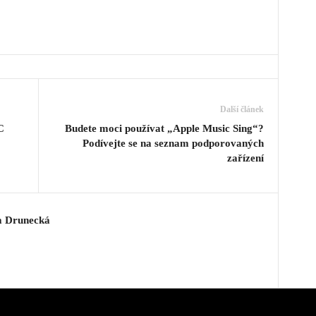
Další článek
C
Budete moci používat „Apple Music Sing“?
Podívejte se na seznam podporovaných
zařízení
a Drunecká