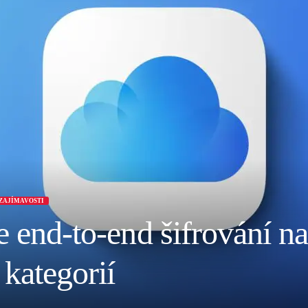
ZAJÍMAVOSTI
e end-to-end šifrování n
kategorií