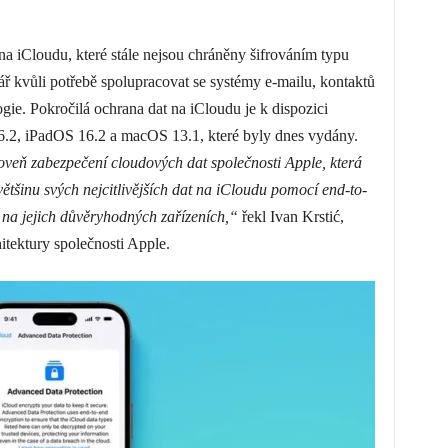
 na iCloudu, které stále nejsou chráněny šifrováním typu
ř kvůli potřebě spolupracovat se systémy e-mailu, kontaktů
logie. Pokročilá ochrana dat na iCloudu je k dispozici
6.2, iPadOS 16.2 a macOS 13.1, které byly dnes vydány.
oveň zabezpečení cloudových dat společnosti Apple, která
ětšinu svých nejcitlivějších dat na iCloudu pomocí end-to-
ze na jejich důvěryhodných zařízeních,“
řekl Ivan Krstić,
itektury společnosti Apple.