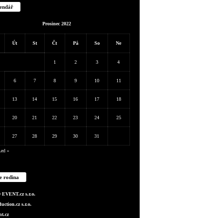
endář
Prosinec 2022
Út
St
Čt
Pá
So
Ne
1
2
3
4
6
7
8
9
10
11
13
14
15
16
17
18
20
21
22
23
24
25
27
28
29
30
31
Led »
e rodina
EVENT.cz s.r.o.
ction.cz s.r.o.
t.cz