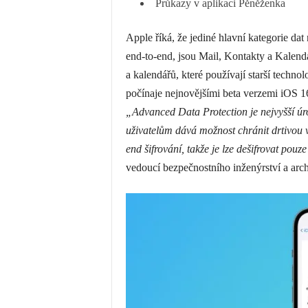
Průkazy v aplikaci Pěněženka
Apple říká, že jediné hlavní kategorie dat
end-to-end, jsou Mail, Kontakty a Kalendá
a kalendářů, které používají starší techno
počínaje nejnovějšími beta verzemi iOS 1
„Advanced Data Protection je nejvyšší úr
uživatelům dává možnost chránit drtivou v
end šifrování, takže je lze dešifrovat pou
vedoucí bezpečnostního inženýrství a arch