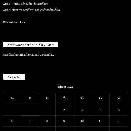
Apple kontrola sériového čísla zařízení
Apple informace o zařízení podle sériového čísla
Odhlásit notifikaci
Notifikace od APPLE NOVINKY
Odhlášení notifikací
Soukromí a podmínky
Kalendář
Březen 2023
Po
Út
St
Čt
Pá
So
Ne
1
2
3
4
5
6
7
8
9
10
11
12