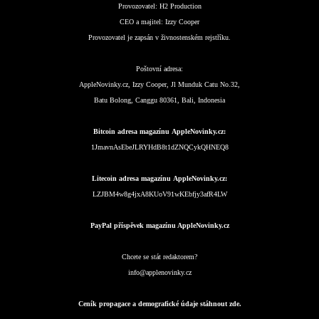
Provozovatel:
H2 Production
CEO a majitel:
Izzy Cooper
Provozovatel je zapsán v živnostenském rejstříku.
Poštovní adresa:
AppleNovinky.cz, Izzy Cooper, Jl Munduk Catu No.32,
Batu Bolong, Canggu 80361, Bali, Indonesia
Bitcoin adresa magazínu AppleNovinky.cz:
1JmavnAsEbeJLRYHdB8t1dZNQCykQHNEQ8
Litecoin adresa magazínu AppleNovinky.cz:
LZJBM4w8g4jxA8KUoV91wKEbfjy3afR4LW
PayPal příspěvek magazínu AppleNovinky.cz
Chcete se stát redaktorem?
info@applenovinky.cz
Ceník propagace a demografické údaje stáhnout zde.