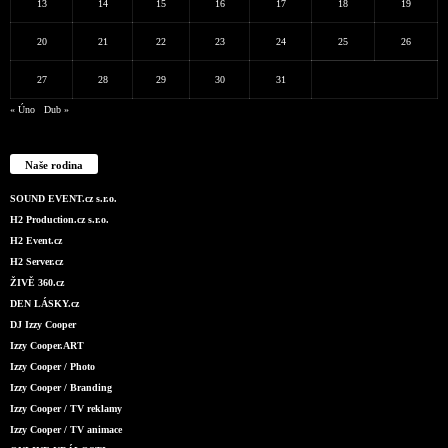
13
14
15
16
17
18
19
20
21
22
23
24
25
26
27
28
29
30
31
« Úno
Dub »
Naše rodina
SOUND EVENT.cz s.r.o.
H2 Production.cz s.r.o.
H2 Event.cz
H2 Server.cz
ŽIVĚ 360.cz
DEN LÁSKY.cz
DJ Izzy Cooper
Izzy Cooper.ART
Izzy Cooper / Photo
Izzy Cooper / Branding
Izzy Cooper / TV reklamy
Izzy Cooper / TV animace