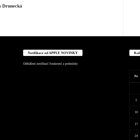
a Drunecká
Notifikace od APPLE NOVINKY
Kal
Odhlášení notifikací
Soukromí a podmínky
Po
3
10
17
24