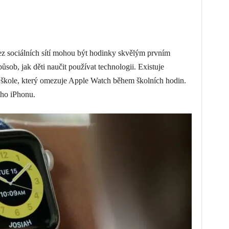
 sociálních sítí mohou být hodinky skvělým prvním
ůsob, jak děti naučit používat technologii. Existuje
 škole, který omezuje Apple Watch během školních hodin.
ého iPhonu.