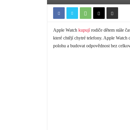
Apple Watch
kupují
rodiče dětem stále ča
které chtějí chytré telefony. Apple Watch d
polohu a budovat odpovědnost bez celkov