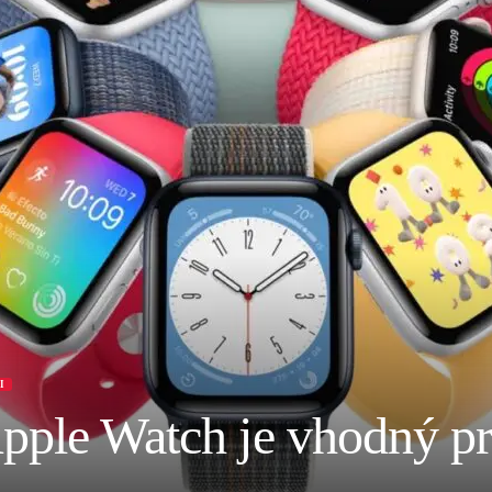
I
pple Watch je vhodný pr