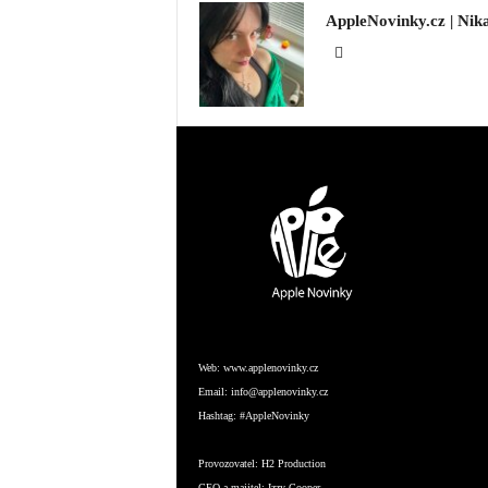
AppleNovinky.cz | Nik
Web:
www.applenovinky.cz
Email:
info@applenovinky.cz
Hashtag:
#AppleNovinky
Provozovatel:
H2 Production
CEO a majitel:
Izzy Cooper