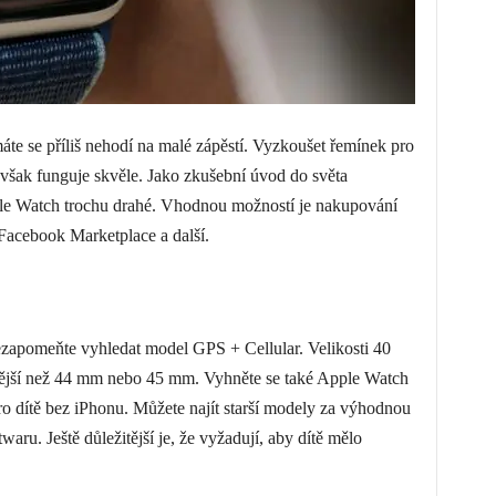
e se příliš nehodí na malé zápěstí. Vyzkoušet řemínek pro
však funguje skvěle. Jako zkušební úvod do světa
le Watch trochu drahé. Vhodnou možností je nakupování
 Facebook Marketplace a další.
ezapomeňte vyhledat model GPS + Cellular. Velikosti 40
ější než 44 mm nebo 45 mm. Vyhněte se také Apple Watch
ro dítě bez iPhonu. Můžete najít starší modely za výhodnou
twaru. Ještě důležitější je, že vyžadují, aby dítě mělo