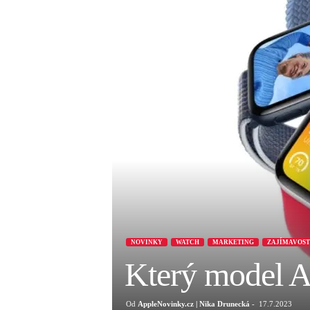
NOVINKY
WATCH
MARKETING
ZAJÍMAVOST
Který model A
Od
AppleNovinky.cz | Nika Drunecká
-
17.7.2023