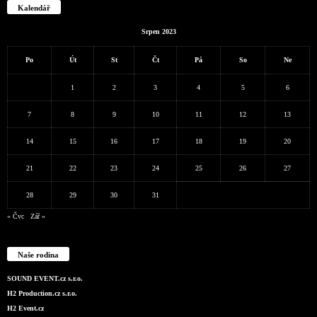
Kalendář
Srpen 2023
Po
Út
St
Čt
Pá
So
Ne
1
2
3
4
5
6
7
8
9
10
11
12
13
14
15
16
17
18
19
20
21
22
23
24
25
26
27
28
29
30
31
« Čvc
Zář »
Naše rodina
SOUND EVENT.cz s.r.o.
H2 Production.cz s.r.o.
H2 Event.cz