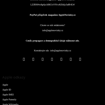
LZJBM4w8g4jxA8KUoV91wKEbfjy3afR4LW
PayPal příspěvek magazínu AppleNovinky.cz
Chcete se stát redaktorem?
info@applenovinky.cz
Ceník propagace a demografické údaje stáhnout zde.
Kontaktujte nás:
info@applenovinky.cz
Apple odkazy
Apple
Apple ID
Apple IMEI
Apple Patently
Apple Wikipedia