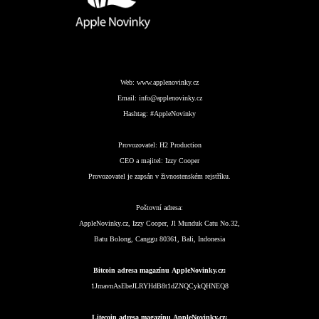
Web:
www.applenovinky.cz
Email:
info@applenovinky.cz
Hashtag:
#AppleNovinky
Provozovatel:
H2 Production
CEO a majitel:
Izzy Cooper
Provozovatel je zapsán v živnostenském rejstříku.
Poštovní adresa:
AppleNovinky.cz, Izzy Cooper, Jl Munduk Catu No.32,
Batu Bolong, Canggu 80361, Bali, Indonesia
Bitcoin adresa magazínu AppleNovinky.cz:
1JmavnAsEbeJLRYHdB8t1dZNQCykQHNEQ8
Litecoin adresa magazínu AppleNovinky.cz: