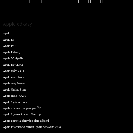
Apple odkazy
Apple
Apple ID
Apple IMEI
Apple Patently
Apple Wikipedia
Apple Developer
Apple práce v ČR
Apple zaměstnanci
Apple ceny bazaru
Apple Online Store
Apple akcie (AAPL)
Apple System Status
Apple oficiální podpora pro ČR
Apple System Status - Developer
Apple kontrola sériového čísla zařízení
Apple informace o zařízení podle sériového čísla