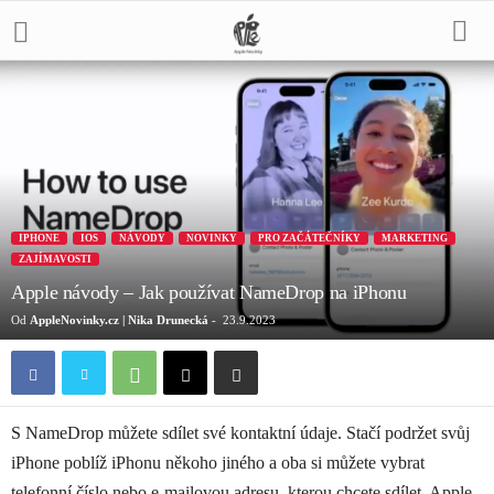
IPHONE
IOS
NÁVODY
NOVINKY
PRO ZAČÁTEČNÍKY
MARKETING
ZAJÍMAVOSTI
Apple návody – Jak používat NameDrop na iPhonu
Od
AppleNovinky.cz | Nika Drunecká
-
23.9.2023
S NameDrop můžete sdílet své kontaktní údaje. Stačí podržet svůj
iPhone poblíž iPhonu někoho jiného a oba si můžete vybrat
telefonní číslo nebo e-mailovou adresu, kterou chcete sdílet. Apple