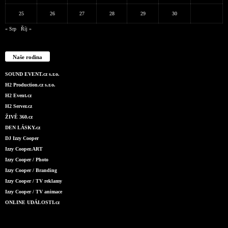
25
26
27
28
29
30
« Srp
Říj »
Naše rodina
SOUND EVENT.cz s.r.o.
H2 Production.cz s.r.o.
H2 Event.cz
H2 Server.cz
ŽIVĚ 360.cz
DEN LÁSKY.cz
DJ Izzy Cooper
Izzy Cooper.ART
Izzy Cooper / Photo
Izzy Cooper / Branding
Izzy Cooper / TV reklamy
Izzy Cooper / TV animace
ONLINE UDÁLOSTI.cz