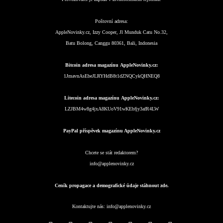
Poštovní adresa:
AppleNovinky.cz, Izzy Cooper, Jl Munduk Catu No.32,
Batu Bolong, Canggu 80361, Bali, Indonesia
Bitcoin adresa magazínu AppleNovinky.cz:
1JmavnAsEbeJLRYHdB8t1dZNQCykQHNEQ8
Litecoin adresa magazínu AppleNovinky.cz:
LZJBM4w8g4jxA8KUoV91wKEbfjy3afR4LW
PayPal příspěvek magazínu AppleNovinky.cz
Chcete se stát redaktorem?
info@applenovinky.cz
Ceník propagace a demografické údaje stáhnout zde.
Kontaktujte nás:
info@applenovinky.cz