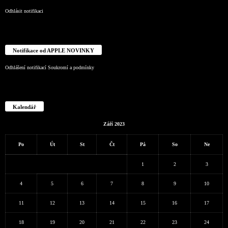
Odhlásit notifikaci
Notifikace od APPLE NOVINKY
Odhlášení notifikací
Soukromí a podmínky
Kalendář
Září 2023
Po
Út
St
Čt
Pá
So
Ne
1
2
3
4
5
6
7
8
9
10
11
12
13
14
15
16
17
18
19
20
21
22
23
24