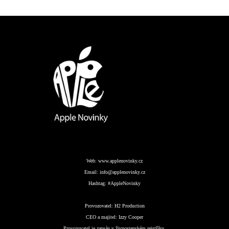
Web:
www.applenovinky.cz
Email:
info@applenovinky.cz
Hashtag:
#AppleNovinky
Provozovatel:
H2 Production
CEO a majitel:
Izzy Cooper
Provozovatel je zapsán v živnostenském rejstříku.