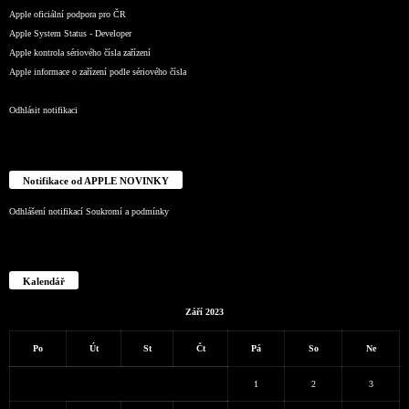
Apple oficiální podpora pro ČR
Apple System Status - Developer
Apple kontrola sériového čísla zařízení
Apple informace o zařízení podle sériového čísla
Odhlásit notifikaci
Notifikace od APPLE NOVINKY
Odhlášení notifikací
Soukromí a podmínky
Kalendář
Září 2023
Po
Út
St
Čt
Pá
So
Ne
1
2
3