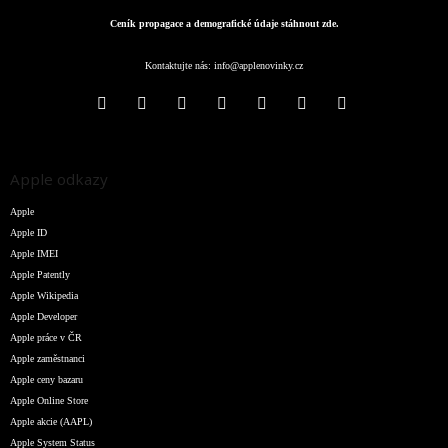
Ceník propagace a demografické údaje stáhnout zde.
Kontaktujte nás:
info@applenovinky.cz
Apple odkazy
Apple
Apple ID
Apple IMEI
Apple Patently
Apple Wikipedia
Apple Developer
Apple práce v ČR
Apple zaměstnanci
Apple ceny bazaru
Apple Online Store
Apple akcie (AAPL)
Apple System Status