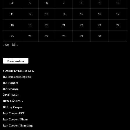
4
5
6
7
8
9
10
11
12
13
14
15
16
17
18
19
20
21
22
23
24
25
26
27
28
29
30
« Srp
Říj »
Naše rodina
SOUND EVENT.cz s.r.o.
H2 Production.cz s.r.o.
H2 Event.cz
H2 Server.cz
ŽIVĚ 360.cz
DEN LÁSKY.cz
DJ Izzy Cooper
Izzy Cooper.ART
Izzy Cooper / Photo
Izzy Cooper / Branding