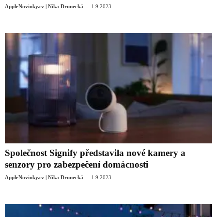
-
AppleNovinky.cz | Nika Drunecká
1.9.2023
Společnost Signify představila nové kamery a
senzory pro zabezpečení domácnosti
-
AppleNovinky.cz | Nika Drunecká
1.9.2023