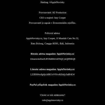
Hashtag:
#AppleNovinky
Provozovatel:
H2 Production
CEO a majitel:
Izzy Cooper
Provozovatel je zapsán v živnostenském rejstříku.
Poštovní adresa:
AppleNovinky.cz, Izzy Cooper, Jl Munduk Catu No.32,
Batu Bolong, Canggu 80361, Bali, Indonesia
Bitcoin adresa magazínu AppleNovinky.cz:
1JmavnAsEbeJLRYHdB8t1dZNQCykQHNEQ8
Litecoin adresa magazínu AppleNovinky.cz:
LZJBM4w8g4jxA8KUoV91wKEbfjy3afR4LW
PayPal příspěvek magazínu AppleNovinky.cz
Chcete se stát redaktorem?
info@applenovinky.cz